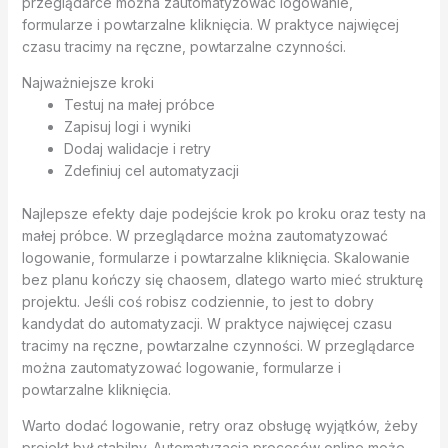
przeglądarce można zautomatyzować logowanie,
formularze i powtarzalne kliknięcia. W praktyce najwięcej
czasu tracimy na ręczne, powtarzalne czynności.
Najważniejsze kroki
Testuj na małej próbce
Zapisuj logi i wyniki
Dodaj walidacje i retry
Zdefiniuj cel automatyzacji
Najlepsze efekty daje podejście krok po kroku oraz testy na
małej próbce. W przeglądarce można zautomatyzować
logowanie, formularze i powtarzalne kliknięcia. Skalowanie
bez planu kończy się chaosem, dlatego warto mieć strukturę
projektu. Jeśli coś robisz codziennie, to jest to dobry
kandydat do automatyzacji. W praktyce najwięcej czasu
tracimy na ręczne, powtarzalne czynności. W przeglądarce
można zautomatyzować logowanie, formularze i
powtarzalne kliknięcia.
Warto dodać logowanie, retry oraz obsługę wyjątków, żeby
projekt był stabilny. Automatyzacja procesów online może