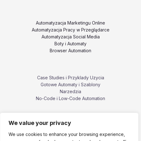
Automatyzacja Marketingu Online
Automatyzacja Pracy w Przeglądarce
Automatyzacja Social Media
Boty i Automaty
Browser Automation
Case Studies i Przyklady Uzycia
Gotowe Automaty i Szablony
Narzedzia
No-Code i Low-Code Automation
We value your privacy
Poradniki i Tutoriale
Porownania i Alternatywy Narzedzi
We use cookies to enhance your browsing experience,
Problemy, Bledy i Ograniczenia