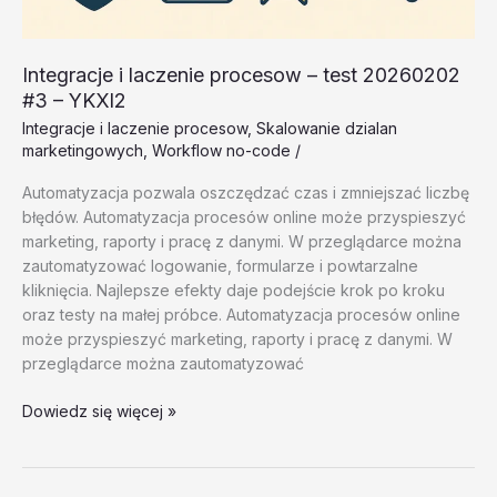
Integracje i laczenie procesow – test 20260202
#3 – YKXl2
Integracje i laczenie procesow
,
Skalowanie dzialan
marketingowych
,
Workflow no-code
/
Automatyzacja pozwala oszczędzać czas i zmniejszać liczbę
błędów. Automatyzacja procesów online może przyspieszyć
marketing, raporty i pracę z danymi. W przeglądarce można
zautomatyzować logowanie, formularze i powtarzalne
kliknięcia. Najlepsze efekty daje podejście krok po kroku
oraz testy na małej próbce. Automatyzacja procesów online
może przyspieszyć marketing, raporty i pracę z danymi. W
przeglądarce można zautomatyzować
Integracje
Dowiedz się więcej »
i
laczenie
procesow