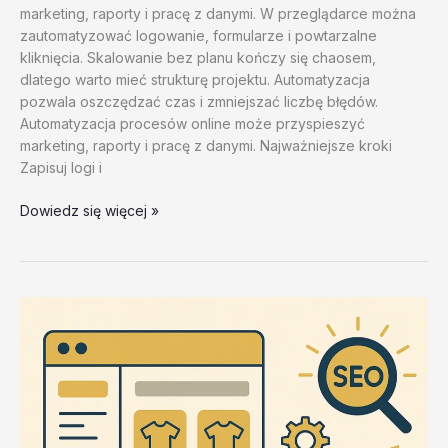
marketing, raporty i pracę z danymi. W przeglądarce można
zautomatyzować logowanie, formularze i powtarzalne
kliknięcia. Skalowanie bez planu kończy się chaosem,
dlatego warto mieć strukturę projektu. Automatyzacja
pozwala oszczędzać czas i zmniejszać liczbę błędów.
Automatyzacja procesów online może przyspieszyć
marketing, raporty i pracę z danymi. Najważniejsze kroki
Zapisuj logi i
Skalowanie
Dowiedz się więcej »
dzialan
marketingowych
–
test
20260202
#2
–
dP99n