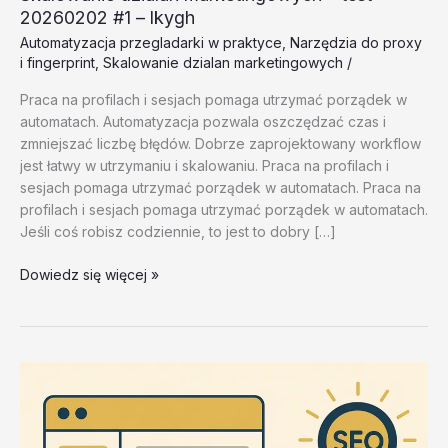
20260202 #1 – lkygh
Automatyzacja przegladarki w praktyce
,
Narzędzia do proxy
i fingerprint
,
Skalowanie dzialan marketingowych
/
Praca na profilach i sesjach pomaga utrzymać porządek w
automatach. Automatyzacja pozwala oszczędzać czas i
zmniejszać liczbę błędów. Dobrze zaprojektowany workflow
jest łatwy w utrzymaniu i skalowaniu. Praca na profilach i
sesjach pomaga utrzymać porządek w automatach. Praca na
profilach i sesjach pomaga utrzymać porządek w automatach.
Jeśli coś robisz codziennie, to jest to dobry […]
Skalowanie
Dowiedz się więcej »
dzialan
marketingowych
–
test
20260202
#1
–