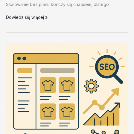
Skalowanie bez planu kończy się chaosem, dlatego
Ograniczenia
Dowiedz się więcej »
recznej
pracy
–
test
20260202
#4
–
rZdZD