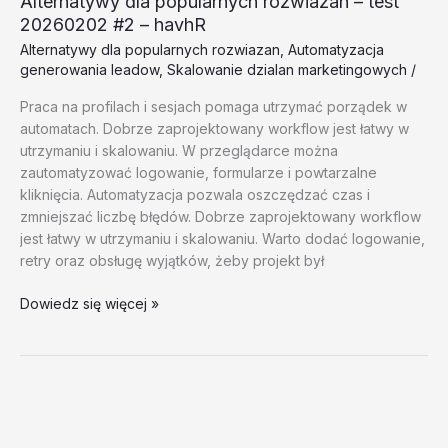
Alternatywy dla popularnych rozwiazan – test
20260202 #2 – havhR
Alternatywy dla popularnych rozwiazan
,
Automatyzacja
generowania leadow
,
Skalowanie dzialan marketingowych
/
Praca na profilach i sesjach pomaga utrzymać porządek w
automatach. Dobrze zaprojektowany workflow jest łatwy w
utrzymaniu i skalowaniu. W przeglądarce można
zautomatyzować logowanie, formularze i powtarzalne
kliknięcia. Automatyzacja pozwala oszczędzać czas i
zmniejszać liczbę błędów. Dobrze zaprojektowany workflow
jest łatwy w utrzymaniu i skalowaniu. Warto dodać logowanie,
retry oraz obsługę wyjątków, żeby projekt był
Alternatywy
Dowiedz się więcej »
dla
popularnych
rozwiazan
–
test
20260202