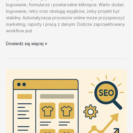
logowanie, formularze i powtarzalne kliknięcia. Warto dodać
logowanie, retry oraz obsługę wyjątków, żeby projekt był
stabilny. Automatyzacja procesów online może przyspieszyć
marketing, raporty i pracę z danymi. Dobrze zaprojektowany
workflow jest
Skalowanie
Dowiedz się więcej »
dzialan
marketingowych
–
test
20260202
#3
–
8H2DA