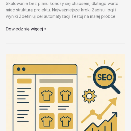
Skalowanie bez planu kończy się chaosem, dlatego warto
mieć strukturę projektu. Najważniejsze kroki Zapisuj logi i
wyniki Zdefiniuj cel automatyzacji Testuj na małej próbce
Rozwiazywanie
Dowiedz się więcej »
problemow
–
test
20260202
#2
–
rAWBI