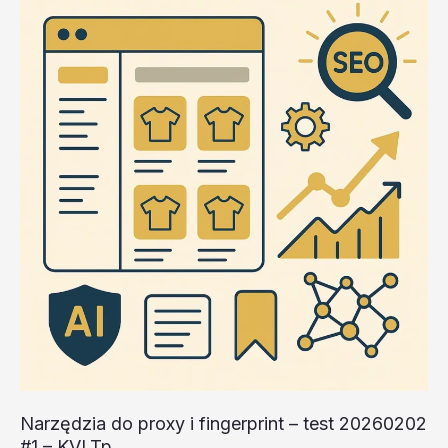
–
test
20260202
#2
–
KOI5q
Narzędzia do proxy i fingerprint – test 20260202
#1 – KVLTp