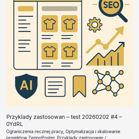
20260202
#2
–
AupO3
Przyklady zastosowan – test 20260202 #4 –
0YdRL
Ograniczenia recznej pracy
,
Optymalizacja i skalowanie
projektow ZennoPoster
,
Przyklady zastosowan
/