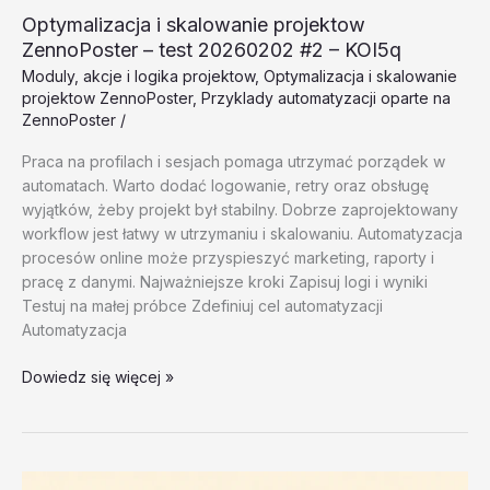
Optymalizacja i skalowanie projektow
ZennoPoster – test 20260202 #2 – KOI5q
Moduly, akcje i logika projektow
,
Optymalizacja i skalowanie
projektow ZennoPoster
,
Przyklady automatyzacji oparte na
ZennoPoster
/
Praca na profilach i sesjach pomaga utrzymać porządek w
automatach. Warto dodać logowanie, retry oraz obsługę
wyjątków, żeby projekt był stabilny. Dobrze zaprojektowany
workflow jest łatwy w utrzymaniu i skalowaniu. Automatyzacja
procesów online może przyspieszyć marketing, raporty i
pracę z danymi. Najważniejsze kroki Zapisuj logi i wyniki
Testuj na małej próbce Zdefiniuj cel automatyzacji
Automatyzacja
Optymalizacja
Dowiedz się więcej »
i
skalowanie
projektow
ZennoPoster