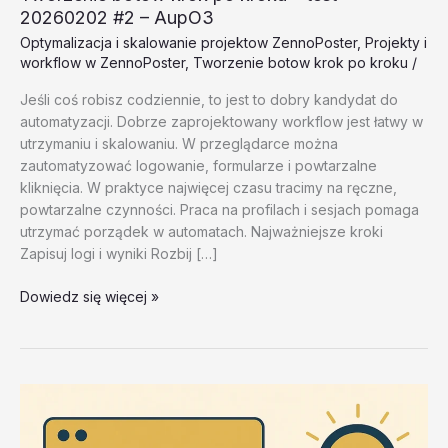
20260202 #2 – AupO3
Optymalizacja i skalowanie projektow ZennoPoster
,
Projekty i
workflow w ZennoPoster
,
Tworzenie botow krok po kroku
/
Jeśli coś robisz codziennie, to jest to dobry kandydat do
automatyzacji. Dobrze zaprojektowany workflow jest łatwy w
utrzymaniu i skalowaniu. W przeglądarce można
zautomatyzować logowanie, formularze i powtarzalne
kliknięcia. W praktyce najwięcej czasu tracimy na ręczne,
powtarzalne czynności. Praca na profilach i sesjach pomaga
utrzymać porządek w automatach. Najważniejsze kroki
Zapisuj logi i wyniki Rozbij […]
Tworzenie
Dowiedz się więcej »
botow
krok
po
kroku
–
test