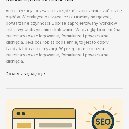
Automatyzacja pozwala oszczędzać czas i zmniejszać liczbę
błędów. W praktyce najwięcej czasu tracimy na ręczne,
powtarzalne czynności. Dobrze zaprojektowany workflow
jest łatwy w utrzymaniu i skalowaniu. W przeglądarce można
zautomatyzować logowanie, formularze i powtarzalne
kliknięcia. Jeśli coś robisz codziennie, to jest to dobry
kandydat do automatyzacji. W przeglądarce można
zautomatyzować logowanie, formularze i powtarzalne
kliknięcia.
Konfiguracja
Dowiedz się więcej »
srodowiska
–
test
20260202
#4
–
MTqg5