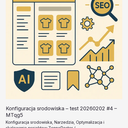
20260202
#1
–
KVLTp
Konfiguracja srodowiska – test 20260202 #4 –
MTqg5
Konfiguracja srodowiska
,
Narzedzia
,
Optymalizacja i
skalowanie projektow ZennoPoster
/