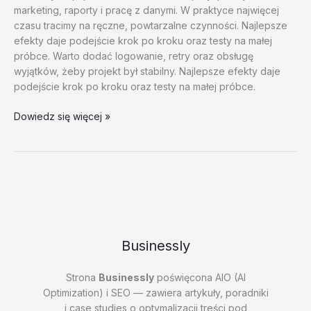
marketing, raporty i pracę z danymi. W praktyce najwięcej
czasu tracimy na ręczne, powtarzalne czynności. Najlepsze
efekty daje podejście krok po kroku oraz testy na małej
próbce. Warto dodać logowanie, retry oraz obsługę
wyjątków, żeby projekt był stabilny. Najlepsze efekty daje
podejście krok po kroku oraz testy na małej próbce.
Boty
Dowiedz się więcej »
do
platform
spolecznosciowych
–
test
20260202
#2
–
Businessly
0lpZj
Strona
Businessly
poświęcona AIO (AI
Optimization) i SEO — zawiera artykuły, poradniki
i case studies o optymalizacji treści pod