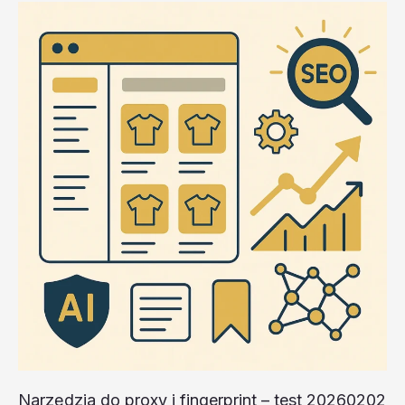
fingerprint
–
test
20260202
#4
–
D3Tus
Narzędzia do proxy i fingerprint – test 20260202