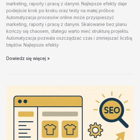
marketing, raporty i pracę z danymi. Najlepsze efekty daje
podejście krok po kroku oraz testy na małej próbce.
Automatyzacja procesów online może przyspieszyć
marketing, raporty i pracę z danymi. Skalowanie bez planu
kończy się chaosem, dlatego warto mieć strukturę projektu.
Automatyzacja pozwala oszczędzać czas i zmniejszać liczbę
błędów. Najlepsze efekty
Narzędzia
Dowiedz się więcej »
do
proxy
i
fingerprint
–
test
20260202
#3
–
6D41F