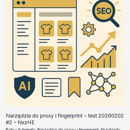
test
20260202
#1
–
KVLTp
Narzędzia do proxy i fingerprint – test 20260202
#2 – NxzHE
Boty i Automaty
,
Narzędzia do proxy i fingerprint
,
Przyklady