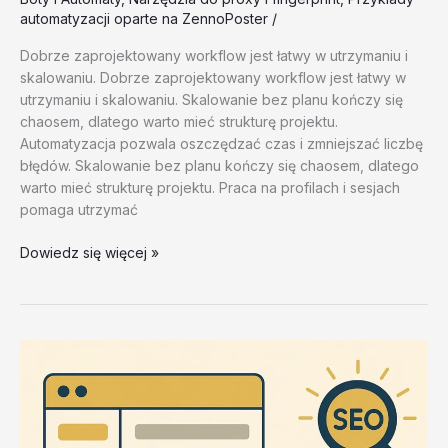
automatyzacji oparte na ZennoPoster
/
Dobrze zaprojektowany workflow jest łatwy w utrzymaniu i
skalowaniu. Dobrze zaprojektowany workflow jest łatwy w
utrzymaniu i skalowaniu. Skalowanie bez planu kończy się
chaosem, dlatego warto mieć strukturę projektu.
Automatyzacja pozwala oszczędzać czas i zmniejszać liczbę
błędów. Skalowanie bez planu kończy się chaosem, dlatego
warto mieć strukturę projektu. Praca na profilach i sesjach
pomaga utrzymać
Narzędzia
Dowiedz się więcej »
do
proxy
i
fingerprint
–
test
20260202
#2