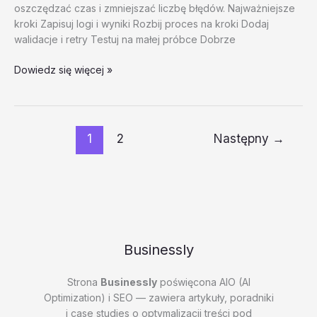
oszczędzać czas i zmniejszać liczbę błędów. Najważniejsze
kroki Zapisuj logi i wyniki Rozbij proces na kroki Dodaj
walidacje i retry Testuj na małej próbce Dobrze
Najczestsze
Dowiedz się więcej »
bledy
w
automatyzacji
–
1
2
Następny
→
test
20260202
#3
–
Limfr
Businessly
Strona
Businessly
poświęcona AIO (AI
Optimization) i SEO — zawiera artykuły, poradniki
i case studies o optymalizacji treści pod