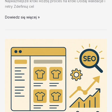
Najważniejsze kroki Rozbij proces na kroki Dodaj walidacje i
retry Zdefiniuj cel
Narzędzia
Dowiedz się więcej »
ZennoLab
–
test
20260202
#4
–
nZaTf