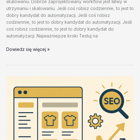
skalowaniu. Dobrze zaprojektowany workflow jest łatwy w
utrzymaniu i skalowaniu. Jeśli coś robisz codziennie, to jest to
dobry kandydat do automatyzacji. Jeśli coś robisz
codziennie, to jest to dobry kandydat do automatyzacji. Jeśli
coś robisz codziennie, to jest to dobry kandydat do
automatyzacji. Najważniejsze kroki Testuj na
Podstawy
Dowiedz się więcej »
automatyzacji
–
test
20260202
#2
–
SWObr