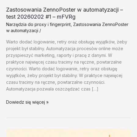
Zastosowania ZennoPoster w automatyzacji –
test 20260202 #1 – mFVRg
Narzędzia do proxy i fingerprint
,
Zastosowania ZennoPoster
w automatyzacji
/
Warto dodać logowanie, retry oraz obsługę wyjątków, żeby
projekt był stabilny. Automatyzacja procesów online może
przyspieszyć marketing, raporty i pracę z danymi. W
praktyce najwięcej czasu tracimy na ręczne, powtarzalne
czynności. Warto dodać logowanie, retry oraz obsługę
wyjątków, żeby projekt był stabilny. W praktyce najwięcej
czasu tracimy na ręczne, powtarzalne czynności.
Automatyzacja pozwala oszczędzać czas […]
Zastosowania
Dowiedz się więcej »
ZennoPoster
w
automatyzacji
–
test