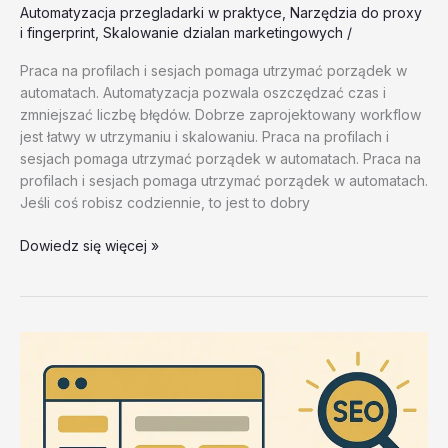
Automatyzacja przegladarki w praktyce
,
Narzędzia do proxy
i fingerprint
,
Skalowanie dzialan marketingowych
/
Praca na profilach i sesjach pomaga utrzymać porządek w
automatach. Automatyzacja pozwala oszczędzać czas i
zmniejszać liczbę błędów. Dobrze zaprojektowany workflow
jest łatwy w utrzymaniu i skalowaniu. Praca na profilach i
sesjach pomaga utrzymać porządek w automatach. Praca na
profilach i sesjach pomaga utrzymać porządek w automatach.
Jeśli coś robisz codziennie, to jest to dobry
Skalowanie
Dowiedz się więcej »
dzialan
marketingowych
–
test
20260202
#1
–
lkygh