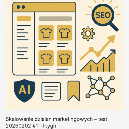
20260202
#1
–
mFVRg
Skalowanie dzialan marketingowych – test
20260202 #1 – lkygh