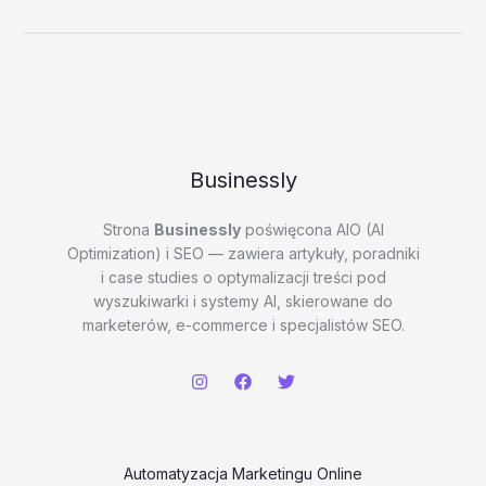
do
pobrania
–
test
20260202
#1
–
Bu4kt
Businessly
Strona
Businessly
poświęcona AIO (AI
Optimization) i SEO — zawiera artykuły, poradniki
i case studies o optymalizacji treści pod
wyszukiwarki i systemy AI, skierowane do
marketerów, e-commerce i specjalistów SEO.
Automatyzacja Marketingu Online