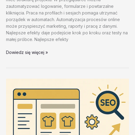
zautomatyzować logowanie, formularze i powtarzalne
kliknięcia. Praca na profilach i sesjach pomaga utrzymać
porządek w automatach. Automatyzacja procesów online
może przyspieszyć marketing, raporty i pracę z danymi.
Najlepsze efekty daje podejście krok po kroku oraz testy na
małej próbce. Najlepsze efekty
Automaty
Dowiedz się więcej »
do
pobrania
–
test
20260202
#3
–
KNLJA