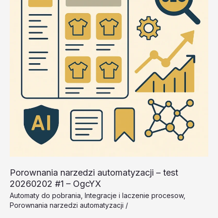
–
xeJaK
Porownania narzedzi automatyzacji – test
20260202 #1 – OgcYX
Automaty do pobrania
,
Integracje i laczenie procesow
,
Porownania narzedzi automatyzacji
/