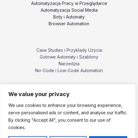
Automatyzacja Pracy w Przeglądarce
Automatyzacja Social Media
Boty i Automaty
Browser Automation
Case Studies i Przyklady Uzycia
Gotowe Automaty i Szablony
Narzedzia
No-Code i Low-Code Automation
We value your privacy
Poradniki i Tutoriale
Porownania i Alternatywy Narzedzi
We use cookies to enhance your browsing experience,
Problemy, Bledy i Ograniczenia
serve personalised ads or content, and analyse our traffic.
ZennoPoster i ekosystem ZennoLab
By clicking "Accept All", you consent to our use of
cookies.