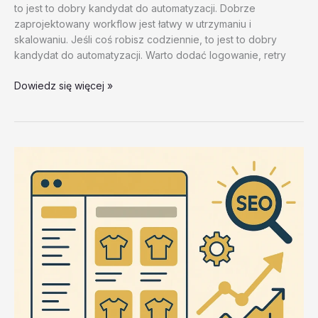
to jest to dobry kandydat do automatyzacji. Dobrze
zaprojektowany workflow jest łatwy w utrzymaniu i
skalowaniu. Jeśli coś robisz codziennie, to jest to dobry
kandydat do automatyzacji. Warto dodać logowanie, retry
Najczestsze
Dowiedz się więcej »
problemy
i
rozwiazania
–
test
20260202
#3
–
3PVL7