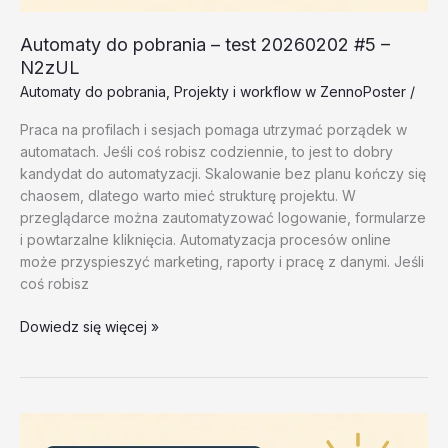
Automaty do pobrania – test 20260202 #5 –
N2zUL
Automaty do pobrania
,
Projekty i workflow w ZennoPoster
/
Praca na profilach i sesjach pomaga utrzymać porządek w
automatach. Jeśli coś robisz codziennie, to jest to dobry
kandydat do automatyzacji. Skalowanie bez planu kończy się
chaosem, dlatego warto mieć strukturę projektu. W
przeglądarce można zautomatyzować logowanie, formularze
i powtarzalne kliknięcia. Automatyzacja procesów online
może przyspieszyć marketing, raporty i pracę z danymi. Jeśli
coś robisz
Automaty
Dowiedz się więcej »
do
pobrania
–
test
20260202