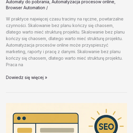
Automaty do pobrania
,
Automatyzacja procesow online
,
Browser Automation
/
W praktyce najwięcej czasu tracimy na ręczne, powtarzalne
czynności. Skalowanie bez planu kończy się chaosem,
dlatego warto mieć strukturę projektu. Skalowanie bez planu
kończy się chaosem, dlatego warto mieć strukturę projektu.
Automatyzacja procesów online może przyspieszyć
marketing, raporty i pracę z danymi. Skalowanie bez planu
kończy się chaosem, dlatego warto mieć strukturę projektu.
Praca na
Automaty
Dowiedz się więcej »
do
pobrania
–
test
20260202
#2
–
4y4e4