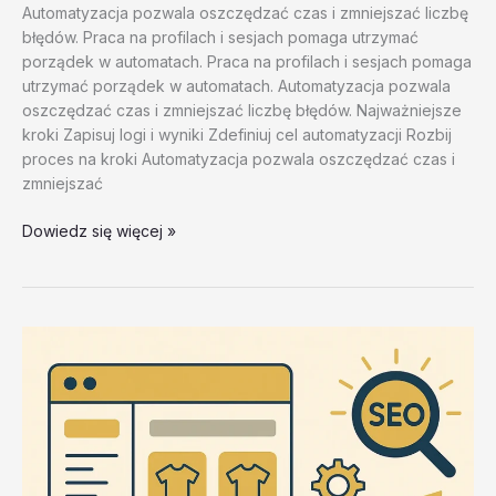
Automatyzacja pozwala oszczędzać czas i zmniejszać liczbę
błędów. Praca na profilach i sesjach pomaga utrzymać
porządek w automatach. Praca na profilach i sesjach pomaga
utrzymać porządek w automatach. Automatyzacja pozwala
oszczędzać czas i zmniejszać liczbę błędów. Najważniejsze
kroki Zapisuj logi i wyniki Zdefiniuj cel automatyzacji Rozbij
proces na kroki Automatyzacja pozwala oszczędzać czas i
zmniejszać
Porownania
Dowiedz się więcej »
narzedzi
automatyzacji
–
test
20260202
#1
–
OgcYX