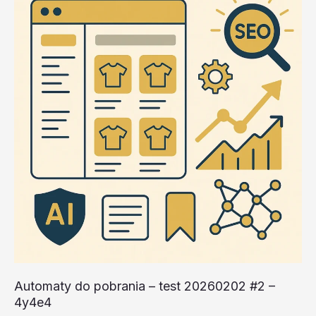
#5
–
N2zUL
Automaty do pobrania – test 20260202 #2 –
4y4e4