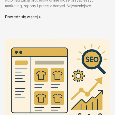
Automatyzacja procesów online może przyspieszyć
marketing, raporty i pracę z danymi. Najważniejsze
Automaty
Dowiedz się więcej »
do
pobrania
–
test
20260202
#4
–
3rlt0