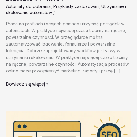
Automaty do pobrania
,
Przyklady zastosowan
,
Utrzymanie i
skalowanie automatow
/
Praca na profilach i sesjach pomaga utrzymać porządek w
automatach. W praktyce najwięcej czasu tracimy na ręczne,
powtarzalne czynności. W przeglądarce można
zautomatyzować logowanie, formularze i powtarzalne
kliknięcia. Dobrze zaprojektowany workflow jest łatwy w
utrzymaniu i skalowaniu. W praktyce najwięcej czasu tracimy
na ręczne, powtarzalne czynności. Automatyzacja procesów
online może przyspieszyć marketing, raporty i pracę […]
Utrzymanie
Dowiedz się więcej »
i
skalowanie
automatow
–
test
20260202
#4