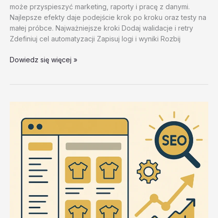
może przyspieszyć marketing, raporty i pracę z danymi.
Najlepsze efekty daje podejście krok po kroku oraz testy na
małej próbce. Najważniejsze kroki Dodaj walidacje i retry
Zdefiniuj cel automatyzacji Zapisuj logi i wyniki Rozbij
Zalety
Dowiedz się więcej »
i
wady
roznych
podejsc
–
test
20260202
#2
–
b8IyC