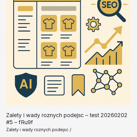
20260202
#4
–
cryKm
Zalety i wady roznych podejsc – test 20260202
#5 – fRu9f
Zalety i wady roznych podejsc
/