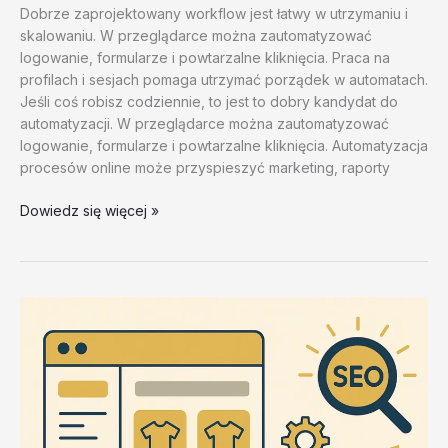
Dobrze zaprojektowany workflow jest łatwy w utrzymaniu i
skalowaniu. W przeglądarce można zautomatyzować
logowanie, formularze i powtarzalne kliknięcia. Praca na
profilach i sesjach pomaga utrzymać porządek w automatach.
Jeśli coś robisz codziennie, to jest to dobry kandydat do
automatyzacji. W przeglądarce można zautomatyzować
logowanie, formularze i powtarzalne kliknięcia. Automatyzacja
procesów online może przyspieszyć marketing, raporty
Zalety
Dowiedz się więcej »
i
wady
roznych
podejsc
–
test
20260202
#5
–
fRu9f