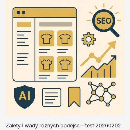
20260202
#4
–
8MGbp
Zalety i wady roznych podejsc – test 20260202