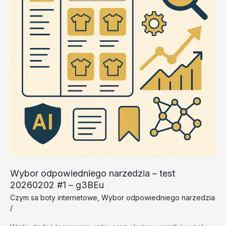
–
mLpiT
Wybor odpowiedniego narzedzia – test
20260202 #1 – g3BEu
Czym sa boty internetowe
,
Wybor odpowiedniego narzedzia
/