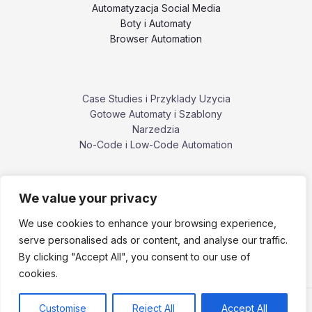
Automatyzacja Social Media
Boty i Automaty
Browser Automation
Case Studies i Przyklady Uzycia
Gotowe Automaty i Szablony
Narzedzia
No-Code i Low-Code Automation
We value your privacy
Poradniki i Tutoriale
Porownania i Alternatywy Narzedzi
We use cookies to enhance your browsing experience,
Problemy, Bledy i Ograniczenia
serve personalised ads or content, and analyse our traffic.
ZennoPoster i ekosystem ZennoLab
By clicking "Accept All", you consent to our use of
cookies.
Customise
Reject All
Accept All
Copyright © 2026 zennoposter.pl.