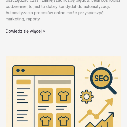
oszczędzać czas i zmniejszać liczbę błędów. Jeśli coś robisz
codziennie, to jest to dobry kandydat do automatyzacji.
Automatyzacja procesów online może przyspieszyć
marketing, raporty
Wybor
Dowiedz się więcej »
odpowiedniego
narzedzia
–
test
20260202
#2
–
0UjxP