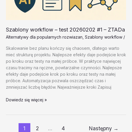
Szablony workflow – test 20260202 #1 – ZTADa
Alternatywy dla popularnych rozwiazan
,
Szablony workflow
/
Skalowanie bez planu kończy się chaosem, dlatego warto
mieć strukturę projektu. Najlepsze efekty daje podejście krok
po kroku oraz testy na małej próbce. W praktyce najwięcej
czasu tracimy na ręczne, powtarzalne czynności. Najlepsze
efekty daje podejście krok po kroku oraz testy na małej
próbce. Automatyzacja pozwala oszczędzać czas i
zmniejszać liczbę błędów. Najważniejsze kroki Zapisuj
Szablony
Dowiedz się więcej »
workflow
–
test
20260202
1
2
…
4
Następny
→
#1