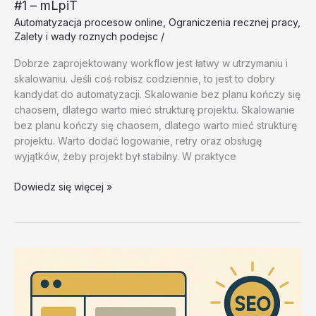
#1 – mLpiT
Automatyzacja procesow online
,
Ograniczenia recznej pracy
,
Zalety i wady roznych podejsc
/
Dobrze zaprojektowany workflow jest łatwy w utrzymaniu i
skalowaniu. Jeśli coś robisz codziennie, to jest to dobry
kandydat do automatyzacji. Skalowanie bez planu kończy się
chaosem, dlatego warto mieć strukturę projektu. Skalowanie
bez planu kończy się chaosem, dlatego warto mieć strukturę
projektu. Warto dodać logowanie, retry oraz obsługę
wyjątków, żeby projekt był stabilny. W praktyce
Zalety
Dowiedz się więcej »
i
wady
roznych
podejsc
–
test
20260202
#1