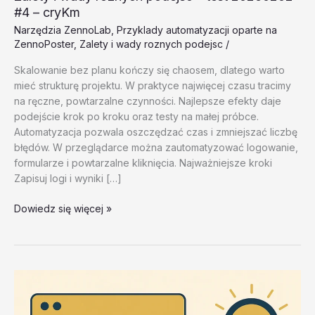
#4 – cryKm
Narzędzia ZennoLab
,
Przyklady automatyzacji oparte na
ZennoPoster
,
Zalety i wady roznych podejsc
/
Skalowanie bez planu kończy się chaosem, dlatego warto
mieć strukturę projektu. W praktyce najwięcej czasu tracimy
na ręczne, powtarzalne czynności. Najlepsze efekty daje
podejście krok po kroku oraz testy na małej próbce.
Automatyzacja pozwala oszczędzać czas i zmniejszać liczbę
błędów. W przeglądarce można zautomatyzować logowanie,
formularze i powtarzalne kliknięcia. Najważniejsze kroki
Zapisuj logi i wyniki […]
Zalety
Dowiedz się więcej »
i
wady
roznych
podejsc
–
test