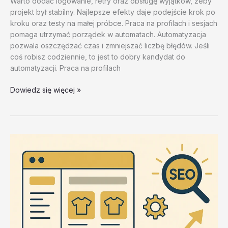
Warto dodać logowanie, retry oraz obsługę wyjątków, żeby
projekt był stabilny. Najlepsze efekty daje podejście krok po
kroku oraz testy na małej próbce. Praca na profilach i sesjach
pomaga utrzymać porządek w automatach. Automatyzacja
pozwala oszczędzać czas i zmniejszać liczbę błędów. Jeśli
coś robisz codziennie, to jest to dobry kandydat do
automatyzacji. Praca na profilach
Wybor
Dowiedz się więcej »
odpowiedniego
narzedzia
–
test
20260202
#1
–
g3BEu