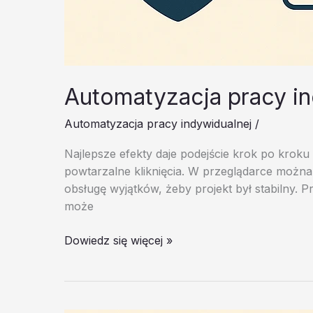
Automatyzacja pracy i
Automatyzacja pracy indywidualnej
/
Najlepsze efekty daje podejście krok po krok
powtarzalne kliknięcia. W przeglądarce można
obsługę wyjątków, żeby projekt był stabilny.
może
Automatyzacja
Dowiedz się więcej »
pracy
indywidualnej
–
test