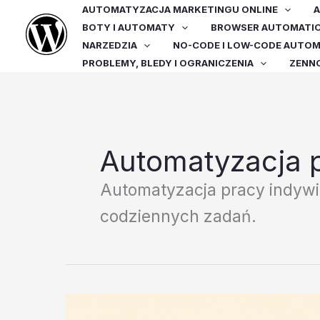
Przejdź
AUTOMATYZACJA MARKETINGU ONLINE
A
do
BOTY I AUTOMATY
BROWSER AUTOMATI
treści
NARZEDZIA
NO-CODE I LOW-CODE AUTO
PROBLEMY, BLEDY I OGRANICZENIA
ZENN
Automatyzacja p
Automatyzacja pracy indywid
codziennych zadań.