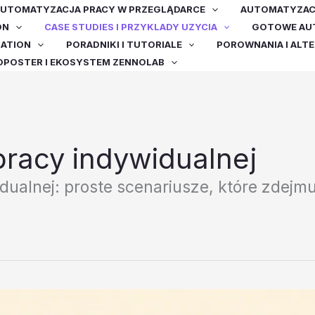
UTOMATYZACJA PRACY W PRZEGLĄDARCE
AUTOMATYZACJ
ON
CASE STUDIES I PRZYKLADY UZYCIA
GOTOWE AUT
MATION
PORADNIKI I TUTORIALE
POROWNANIA I ALT
OPOSTER I EKOSYSTEM ZENNOLAB
racy indywidualnej
ualnej: proste scenariusze, które zdejmu