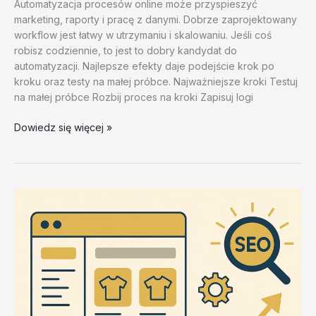
Automatyzacja procesów online może przyspieszyć
marketing, raporty i pracę z danymi. Dobrze zaprojektowany
workflow jest łatwy w utrzymaniu i skalowaniu. Jeśli coś
robisz codziennie, to jest to dobry kandydat do
automatyzacji. Najlepsze efekty daje podejście krok po
kroku oraz testy na małej próbce. Najważniejsze kroki Testuj
na małej próbce Rozbij proces na kroki Zapisuj logi
Selenium
Dowiedz się więcej »
i
alternatywy
–
test
20260202
#1
–
svKWL