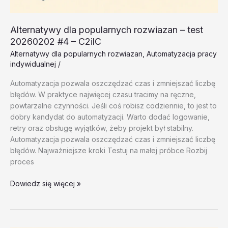
Alternatywy dla popularnych rozwiazan – test
20260202 #4 – C2ilC
Alternatywy dla popularnych rozwiazan
,
Automatyzacja pracy
indywidualnej
/
Automatyzacja pozwala oszczędzać czas i zmniejszać liczbę
błędów. W praktyce najwięcej czasu tracimy na ręczne,
powtarzalne czynności. Jeśli coś robisz codziennie, to jest to
dobry kandydat do automatyzacji. Warto dodać logowanie,
retry oraz obsługę wyjątków, żeby projekt był stabilny.
Automatyzacja pozwala oszczędzać czas i zmniejszać liczbę
błędów. Najważniejsze kroki Testuj na małej próbce Rozbij
proces
Alternatywy
Dowiedz się więcej »
dla
popularnych
rozwiazan
–