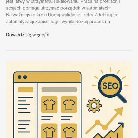
jest łatwy w utrzymaniu i skalowaniu. Praca na profilach i
sesjach pomaga utrzymać porządek w automatach.
Najważniejsze kroki Dodaj walidacje i retry Zdefiniuj cel
automatyzacji Zapisuj logi i wyniki Rozbij proces na
Przyklady
Dowiedz się więcej »
automatyzacji
oparte
na
ZennoPoster
–
test
20260202
#4
–
ffohF