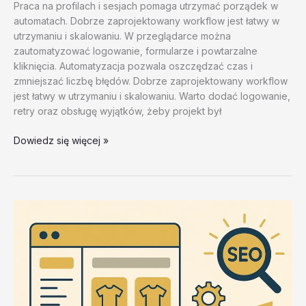
Praca na profilach i sesjach pomaga utrzymać porządek w
automatach. Dobrze zaprojektowany workflow jest łatwy w
utrzymaniu i skalowaniu. W przeglądarce można
zautomatyzować logowanie, formularze i powtarzalne
kliknięcia. Automatyzacja pozwala oszczędzać czas i
zmniejszać liczbę błędów. Dobrze zaprojektowany workflow
jest łatwy w utrzymaniu i skalowaniu. Warto dodać logowanie,
retry oraz obsługę wyjątków, żeby projekt był
Alternatywy
Dowiedz się więcej »
dla
popularnych
rozwiazan
–
test
20260202
#2
–
havhR