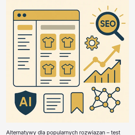
test
20260202
#4
–
C2ilC
Alternatywy dla popularnych rozwiazan – test