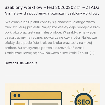
Szablony workflow – test 20260202 #1 – ZTADa
Alternatywy dla popularnych rozwiazan
,
Szablony workflow
/
Skalowanie bez planu kończy się chaosem, dlatego warto
mieć strukturę projektu. Najlepsze efekty daje podejście krok
po kroku oraz testy na małej próbce. W praktyce najwięcej
czasu tracimy na ręczne, powtarzalne czynności. Najlepsze
efekty daje podejście krok po kroku oraz testy na małej
próbce. Automatyzacja pozwala oszczędzać czas i
zmniejszać liczbę błędów. Najważniejsze kroki Zapisuj […]
Szablony
Dowiedz się więcej »
workflow
–
test
20260202
#1
–
ZTADa