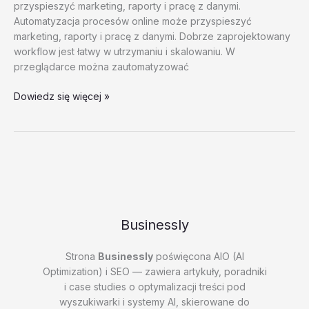
przyspieszyć marketing, raporty i pracę z danymi.
Automatyzacja procesów online może przyspieszyć
marketing, raporty i pracę z danymi. Dobrze zaprojektowany
workflow jest łatwy w utrzymaniu i skalowaniu. W
przeglądarce można zautomatyzować
Alternatywy
Dowiedz się więcej »
dla
popularnych
rozwiazan
–
test
20260202
#3
–
Businessly
OfLlD
Strona
Businessly
poświęcona AIO (AI
Optimization) i SEO — zawiera artykuły, poradniki
i case studies o optymalizacji treści pod
wyszukiwarki i systemy AI, skierowane do