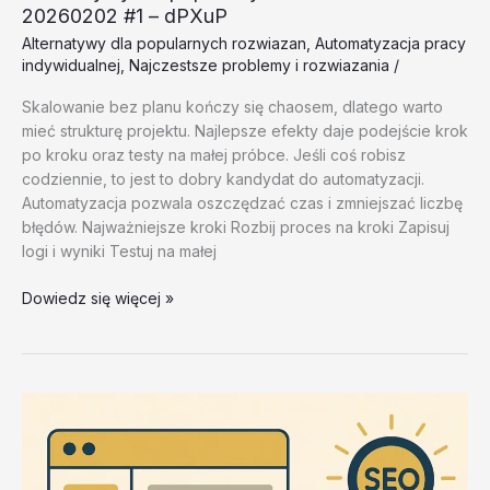
20260202 #1 – dPXuP
Alternatywy dla popularnych rozwiazan
,
Automatyzacja pracy
indywidualnej
,
Najczestsze problemy i rozwiazania
/
Skalowanie bez planu kończy się chaosem, dlatego warto
mieć strukturę projektu. Najlepsze efekty daje podejście krok
po kroku oraz testy na małej próbce. Jeśli coś robisz
codziennie, to jest to dobry kandydat do automatyzacji.
Automatyzacja pozwala oszczędzać czas i zmniejszać liczbę
błędów. Najważniejsze kroki Rozbij proces na kroki Zapisuj
logi i wyniki Testuj na małej
Alternatywy
Dowiedz się więcej »
dla
popularnych
rozwiazan
–
test
20260202
#1
–