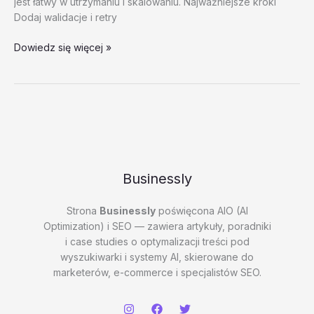
jest łatwy w utrzymaniu i skalowaniu. Najważniejsze kroki
Dodaj walidacje i retry
Instrukcje
Dowiedz się więcej »
krok
po
kroku
–
test
20260202
#2
–
Businessly
0rGn0
Strona
Businessly
poświęcona AIO (AI
Optimization) i SEO — zawiera artykuły, poradniki
i case studies o optymalizacji treści pod
wyszukiwarki i systemy AI, skierowane do
marketerów, e-commerce i specjalistów SEO.