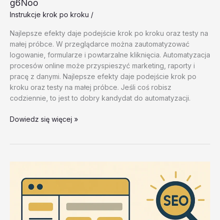
g6Noo
Instrukcje krok po kroku
/
Najlepsze efekty daje podejście krok po kroku oraz testy na
małej próbce. W przeglądarce można zautomatyzować
logowanie, formularze i powtarzalne kliknięcia. Automatyzacja
procesów online może przyspieszyć marketing, raporty i
pracę z danymi. Najlepsze efekty daje podejście krok po
kroku oraz testy na małej próbce. Jeśli coś robisz
codziennie, to jest to dobry kandydat do automatyzacji.
Instrukcje
Dowiedz się więcej »
krok
po
kroku
–
test
20260202
#4
–
g6Noo