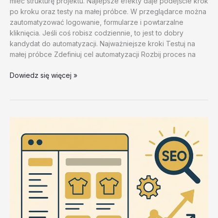
mieć strukturę projektu. Najlepsze efekty daje podejście krok
po kroku oraz testy na małej próbce. W przeglądarce można
zautomatyzować logowanie, formularze i powtarzalne
kliknięcia. Jeśli coś robisz codziennie, to jest to dobry
kandydat do automatyzacji. Najważniejsze kroki Testuj na
małej próbce Zdefiniuj cel automatyzacji Rozbij proces na
Instrukcje
Dowiedz się więcej »
krok
po
kroku
–
test
20260202
#1
–
hKz28