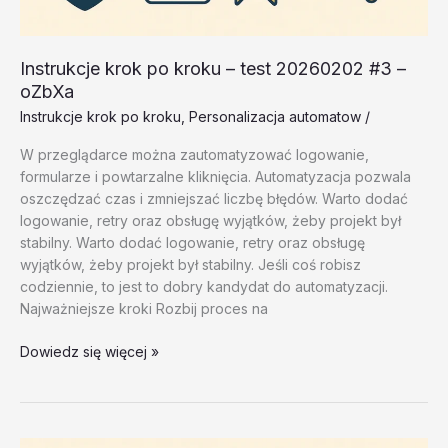
Instrukcje krok po kroku – test 20260202 #3 –
oZbXa
Instrukcje krok po kroku
,
Personalizacja automatow
/
W przeglądarce można zautomatyzować logowanie,
formularze i powtarzalne kliknięcia. Automatyzacja pozwala
oszczędzać czas i zmniejszać liczbę błędów. Warto dodać
logowanie, retry oraz obsługę wyjątków, żeby projekt był
stabilny. Warto dodać logowanie, retry oraz obsługę
wyjątków, żeby projekt był stabilny. Jeśli coś robisz
codziennie, to jest to dobry kandydat do automatyzacji.
Najważniejsze kroki Rozbij proces na
Instrukcje
Dowiedz się więcej »
krok
po
kroku
–