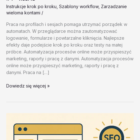
Instrukcje krok po kroku
,
Szablony workflow
,
Zarzadzanie
wieloma kontami
/
Praca na profilach i sesjach pomaga utrzymać porządek w
automatach. W przeglądarce można zautomatyzować
logowanie, formularze i powtarzalne kliknięcia. Najlepsze
efekty daje podejście krok po kroku oraz testy na małej
próbce. Automatyzacja procesów online może przyspieszyć
marketing, raporty i pracę z danymi. Automatyzacja procesów
online może przyspieszyć marketing, raporty i pracę z
danymi. Praca na […]
Zarzadzanie
Dowiedz się więcej »
wieloma
kontami
–
test
20260202
#4
–