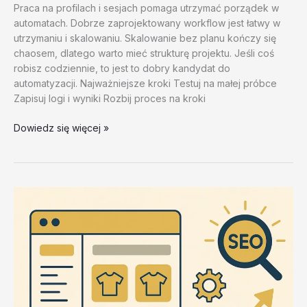
Praca na profilach i sesjach pomaga utrzymać porządek w
automatach. Dobrze zaprojektowany workflow jest łatwy w
utrzymaniu i skalowaniu. Skalowanie bez planu kończy się
chaosem, dlatego warto mieć strukturę projektu. Jeśli coś
robisz codziennie, to jest to dobry kandydat do
automatyzacji. Najważniejsze kroki Testuj na małej próbce
Zapisuj logi i wyniki Rozbij proces na kroki
Narzędzia
Dowiedz się więcej »
do
pracy
na
kontach
i
sesjach
–
test
20260202
#1
–