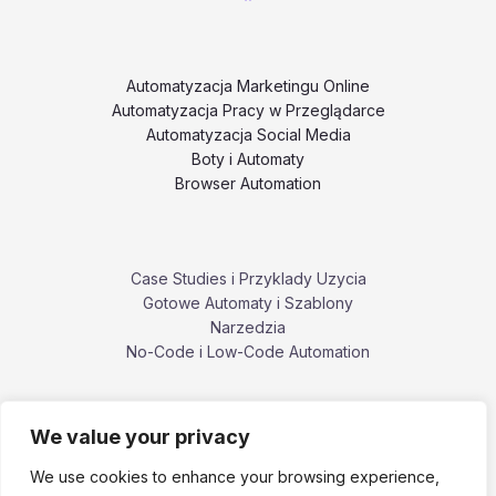
Automatyzacja Marketingu Online
Automatyzacja Pracy w Przeglądarce
Automatyzacja Social Media
Boty i Automaty
Browser Automation
Case Studies i Przyklady Uzycia
Gotowe Automaty i Szablony
Narzedzia
No-Code i Low-Code Automation
We value your privacy
Poradniki i Tutoriale
Porownania i Alternatywy Narzedzi
We use cookies to enhance your browsing experience,
Problemy, Bledy i Ograniczenia