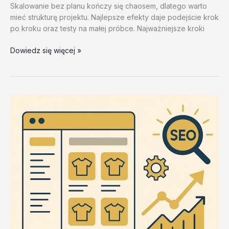
Skalowanie bez planu kończy się chaosem, dlatego warto
mieć strukturę projektu. Najlepsze efekty daje podejście krok
po kroku oraz testy na małej próbce. Najważniejsze kroki
Integracje
Dowiedz się więcej »
i
laczenie
procesow
–
test
20260202
#5
–
8KZuf