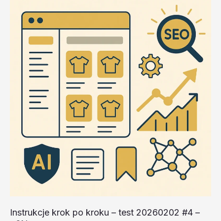
test
20260202
#3
–
oZbXa
Instrukcje krok po kroku – test 20260202 #4 –