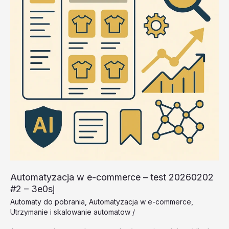
3ca52
Automatyzacja w e-commerce – test 20260202
#2 – 3e0sj
Automaty do pobrania
,
Automatyzacja w e-commerce
,
Utrzymanie i skalowanie automatow
/