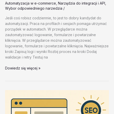
Automatyzacja w e-commerce
,
Narzędzia do integracji i API
,
Wybor odpowiedniego narzedzia
/
Jeśli coś robisz codziennie, to jest to dobry kandydat do
automatyzacji. Praca na profilach i sesjach pomaga utrzymać
porządek w automatach. W przeglądarce można
zautomatyzować logowanie, formularze i powtarzalne
kliknięcia. W przeglądarce można zautomatyzować
logowanie, formularze i powtarzalne kliknięcia. Najważniejsze
kroki Zapisuj logi i wyniki Rozbij proces na kroki Dodaj
walidacje i retry Testuj na
Automatyzacja
Dowiedz się więcej »
w
e-
commerce
–
test
20260202
#1
–