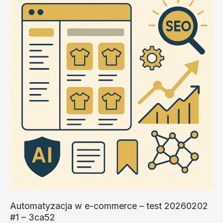
test
20260202
#1
–
kdh2F
Automatyzacja w e-commerce – test 20260202
#1 – 3ca52