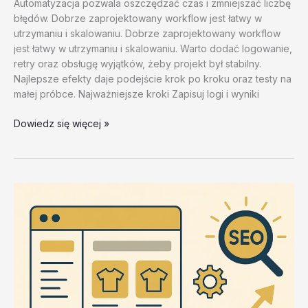
Automatyzacja pozwala oszczędzać czas i zmniejszać liczbę
błędów. Dobrze zaprojektowany workflow jest łatwy w
utrzymaniu i skalowaniu. Dobrze zaprojektowany workflow
jest łatwy w utrzymaniu i skalowaniu. Warto dodać logowanie,
retry oraz obsługę wyjątków, żeby projekt był stabilny.
Najlepsze efekty daje podejście krok po kroku oraz testy na
małej próbce. Najważniejsze kroki Zapisuj logi i wyniki
Automatyzacja
Dowiedz się więcej »
w
e-
commerce
–
test
20260202
#2
–
3e0sj