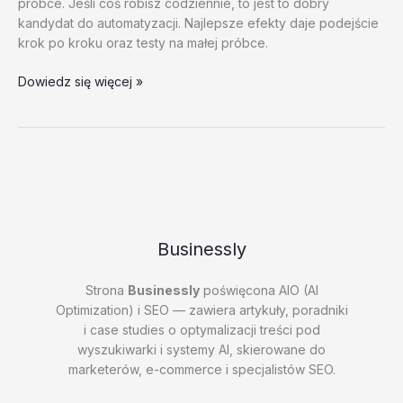
próbce. Jeśli coś robisz codziennie, to jest to dobry
kandydat do automatyzacji. Najlepsze efekty daje podejście
krok po kroku oraz testy na małej próbce.
Automatyzacja
Dowiedz się więcej »
w
e-
commerce
–
test
20260202
#3
–
Businessly
Q8V5I
Strona
Businessly
poświęcona AIO (AI
Optimization) i SEO — zawiera artykuły, poradniki
i case studies o optymalizacji treści pod
wyszukiwarki i systemy AI, skierowane do
marketerów, e-commerce i specjalistów SEO.