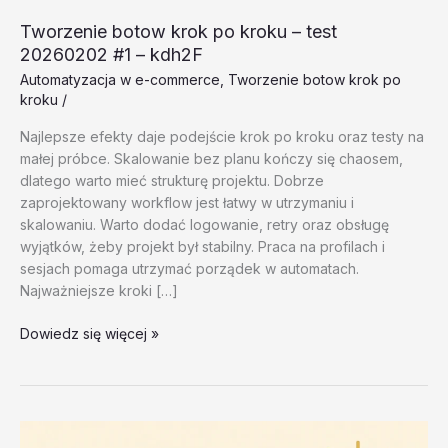
Tworzenie botow krok po kroku – test
20260202 #1 – kdh2F
Automatyzacja w e-commerce
,
Tworzenie botow krok po
kroku
/
Najlepsze efekty daje podejście krok po kroku oraz testy na
małej próbce. Skalowanie bez planu kończy się chaosem,
dlatego warto mieć strukturę projektu. Dobrze
zaprojektowany workflow jest łatwy w utrzymaniu i
skalowaniu. Warto dodać logowanie, retry oraz obsługę
wyjątków, żeby projekt był stabilny. Praca na profilach i
sesjach pomaga utrzymać porządek w automatach.
Najważniejsze kroki […]
Tworzenie
Dowiedz się więcej »
botow
krok
po
kroku
–