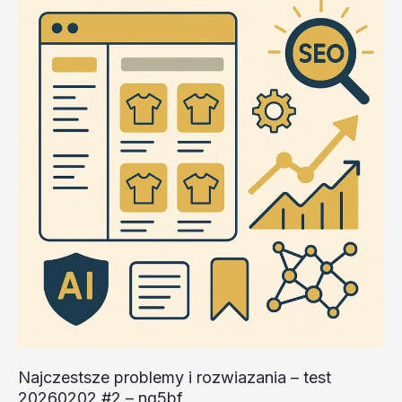
test
20260202
#2
–
TywHU
Najczestsze problemy i rozwiazania – test
20260202 #2 – ng5bf