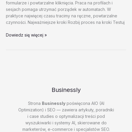
formularze i powtarzalne kliknięcia. Praca na profilach i
sesjach pomaga utrzymać porządek w automatach. W
praktyce najwięcej czasu tracimy na ręczne, powtarzalne
czynności. Najważniejsze kroki Rozbij proces na kroki Testuj
Automatyzacja
Dowiedz się więcej »
w
biznesie
–
test
20260202
#3
–
dhZ6n
Businessly
Strona
Businessly
poświęcona AIO (AI
Optimization) i SEO — zawiera artykuły, poradniki
i case studies o optymalizacji treści pod
wyszukiwarki i systemy AI, skierowane do
marketerów, e-commerce i specjalistów SEO.