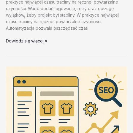
praktyce najwięcej czasu tracimy na ręczne, powtarzalne
czynności. Warto dodać logowanie, retry oraz obsługę
wyjątków, żeby projekt był stabilny. W praktyce najwięcej
czasu tracimy na ręczne, powtarzalne czynności.
Automatyzacja pozwala oszczędzać czas
Zastosowania
Dowiedz się więcej »
ZennoPoster
w
automatyzacji
–
test
20260202
#1
–
mFVRg