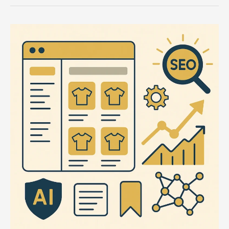
–
test
20260202
#2
–
Jl4rz