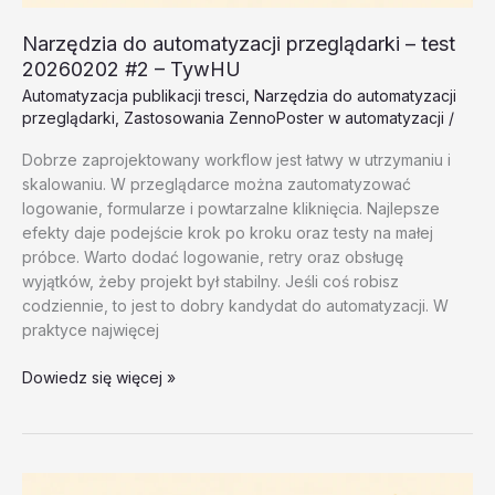
Narzędzia do automatyzacji przeglądarki – test
20260202 #2 – TywHU
Automatyzacja publikacji tresci
,
Narzędzia do automatyzacji
przeglądarki
,
Zastosowania ZennoPoster w automatyzacji
/
Dobrze zaprojektowany workflow jest łatwy w utrzymaniu i
skalowaniu. W przeglądarce można zautomatyzować
logowanie, formularze i powtarzalne kliknięcia. Najlepsze
efekty daje podejście krok po kroku oraz testy na małej
próbce. Warto dodać logowanie, retry oraz obsługę
wyjątków, żeby projekt był stabilny. Jeśli coś robisz
codziennie, to jest to dobry kandydat do automatyzacji. W
praktyce najwięcej
Narzędzia
Dowiedz się więcej »
do
automatyzacji
przeglądarki
–