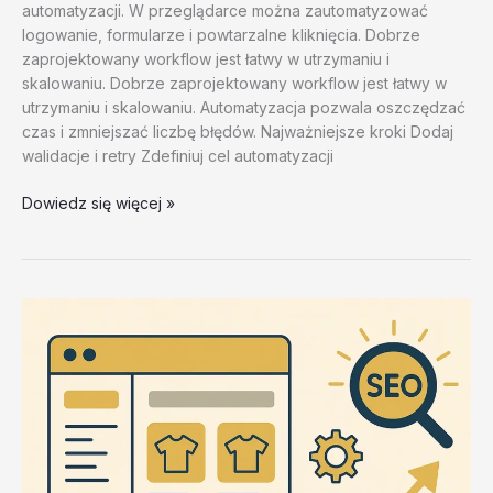
automatyzacji. W przeglądarce można zautomatyzować
logowanie, formularze i powtarzalne kliknięcia. Dobrze
zaprojektowany workflow jest łatwy w utrzymaniu i
skalowaniu. Dobrze zaprojektowany workflow jest łatwy w
utrzymaniu i skalowaniu. Automatyzacja pozwala oszczędzać
czas i zmniejszać liczbę błędów. Najważniejsze kroki Dodaj
walidacje i retry Zdefiniuj cel automatyzacji
Moduly,
Dowiedz się więcej »
akcje
i
logika
projektow
–
test
20260202
#1
–
lvhoV