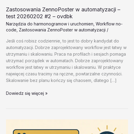
Zastosowania ZennoPoster w automatyzacji –
test 20260202 #2 – ovdbk
Narzędzia do harmonogramow i uruchomien
,
Workflow no-
code
,
Zastosowania ZennoPoster w automatyzacji
/
Jeśli coś robisz codziennie, to jest to dobry kandydat do
automatyzacji. Dobrze zaprojektowany workflow jest łatwy w
utrzymaniu i skalowaniu. Praca na profilach i sesjach pomaga
utrzymać porządek w automatach. Dobrze zaprojektowany
workflow jest łatwy w utrzymaniu i skalowaniu. W praktyce
najwięcej czasu tracimy na ręczne, powtarzalne czynności.
Skalowanie bez planu kończy się chaosem, dlatego […]
Zastosowania
Dowiedz się więcej »
ZennoPoster
w
automatyzacji
–
test
20260202