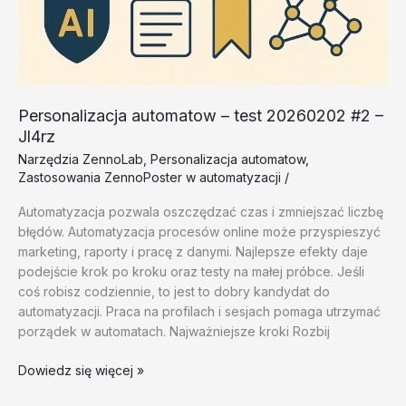
Personalizacja automatow – test 20260202 #2 –
Jl4rz
Narzędzia ZennoLab
,
Personalizacja automatow
,
Zastosowania ZennoPoster w automatyzacji
/
Automatyzacja pozwala oszczędzać czas i zmniejszać liczbę
błędów. Automatyzacja procesów online może przyspieszyć
marketing, raporty i pracę z danymi. Najlepsze efekty daje
podejście krok po kroku oraz testy na małej próbce. Jeśli
coś robisz codziennie, to jest to dobry kandydat do
automatyzacji. Praca na profilach i sesjach pomaga utrzymać
porządek w automatach. Najważniejsze kroki Rozbij
Personalizacja
Dowiedz się więcej »
automatow