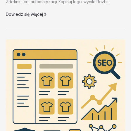
Zdefiniuj cel automatyzacji Zapisuj logi i wyniki Rozbij
Zalety
Dowiedz się więcej »
i
wady
roznych
podejsc
–
test
20260202
#2
–
b8IyC