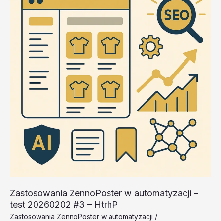
#2
–
ovdbk
Zastosowania ZennoPoster w automatyzacji –
test 20260202 #3 – HtrhP
Zastosowania ZennoPoster w automatyzacji
/