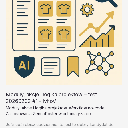
20260202
#1
–
dhWvK
Moduly, akcje i logika projektow – test
20260202 #1 – lvhoV
Moduly, akcje i logika projektow
,
Workflow no-code
,
Zastosowania ZennoPoster w automatyzacji
/
Jeśli coś robisz codziennie, to jest to dobry kandydat do