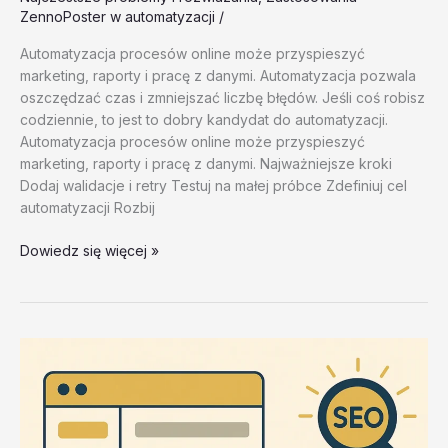
ZennoPoster w automatyzacji
/
Automatyzacja procesów online może przyspieszyć
marketing, raporty i pracę z danymi. Automatyzacja pozwala
oszczędzać czas i zmniejszać liczbę błędów. Jeśli coś robisz
codziennie, to jest to dobry kandydat do automatyzacji.
Automatyzacja procesów online może przyspieszyć
marketing, raporty i pracę z danymi. Najważniejsze kroki
Dodaj walidacje i retry Testuj na małej próbce Zdefiniuj cel
automatyzacji Rozbij
Najczestsze
Dowiedz się więcej »
bledy
w
ZennoPoster
i
jak
ich
unikac
–
test