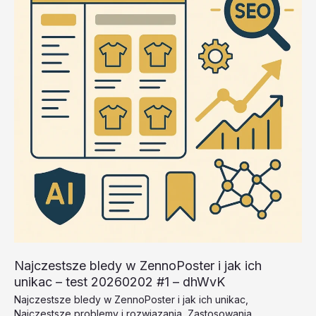
#2
–
ng5bf
Najczestsze bledy w ZennoPoster i jak ich
unikac – test 20260202 #1 – dhWvK
Najczestsze bledy w ZennoPoster i jak ich unikac
,
Najczestsze problemy i rozwiazania
,
Zastosowania