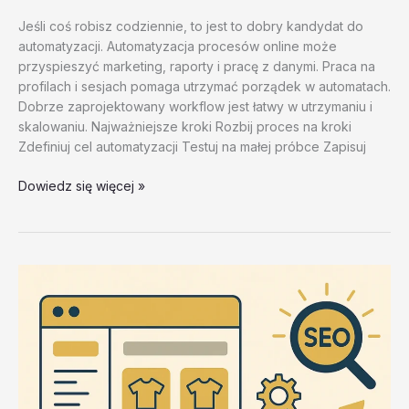
Jeśli coś robisz codziennie, to jest to dobry kandydat do
automatyzacji. Automatyzacja procesów online może
przyspieszyć marketing, raporty i pracę z danymi. Praca na
profilach i sesjach pomaga utrzymać porządek w automatach.
Dobrze zaprojektowany workflow jest łatwy w utrzymaniu i
skalowaniu. Najważniejsze kroki Rozbij proces na kroki
Zdefiniuj cel automatyzacji Testuj na małej próbce Zapisuj
Zastosowania
Dowiedz się więcej »
ZennoPoster
w
automatyzacji
–
test
20260202
#3
–
HtrhP