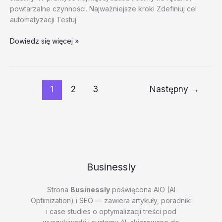
powtarzalne czynności. Najważniejsze kroki Zdefiniuj cel
automatyzacji Testuj
Automatyzacja
Dowiedz się więcej »
w
marketingu
–
test
1
2
3
Następny
→
20260202
#1
–
KHsYt
Businessly
Strona
Businessly
poświęcona AIO (AI
Optimization) i SEO — zawiera artykuły, poradniki
i case studies o optymalizacji treści pod