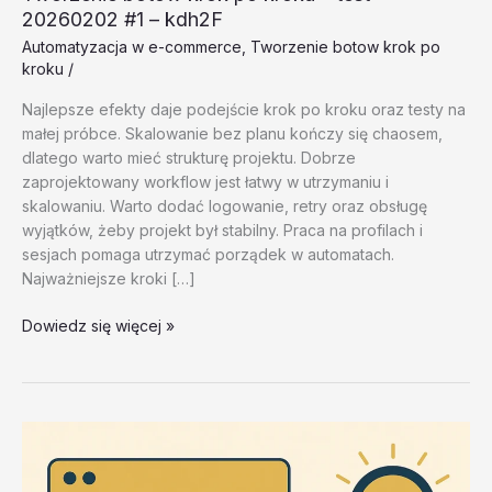
20260202 #1 – kdh2F
Automatyzacja w e-commerce
,
Tworzenie botow krok po
kroku
/
Najlepsze efekty daje podejście krok po kroku oraz testy na
małej próbce. Skalowanie bez planu kończy się chaosem,
dlatego warto mieć strukturę projektu. Dobrze
zaprojektowany workflow jest łatwy w utrzymaniu i
skalowaniu. Warto dodać logowanie, retry oraz obsługę
wyjątków, żeby projekt był stabilny. Praca na profilach i
sesjach pomaga utrzymać porządek w automatach.
Najważniejsze kroki […]
Tworzenie
Dowiedz się więcej »
botow
krok
po
kroku
–
test