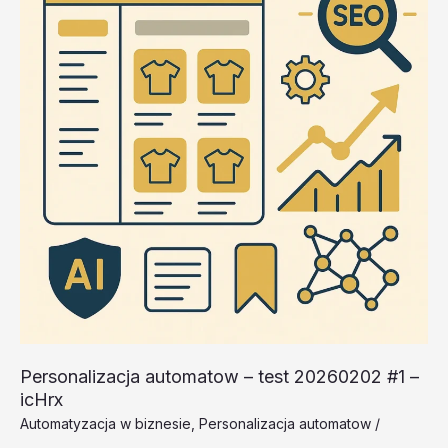
20260202
#1
–
kdh2F
Personalizacja automatow – test 20260202 #1 –
icHrx
Automatyzacja w biznesie
,
Personalizacja automatow
/