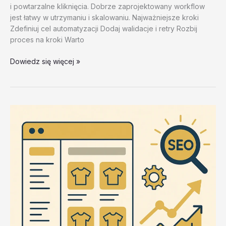
i powtarzalne kliknięcia. Dobrze zaprojektowany workflow
jest łatwy w utrzymaniu i skalowaniu. Najważniejsze kroki
Zdefiniuj cel automatyzacji Dodaj walidacje i retry Rozbij
proces na kroki Warto
Narzędzia
Dowiedz się więcej »
ZennoLab
–
test
20260202
#3
–
JdarI