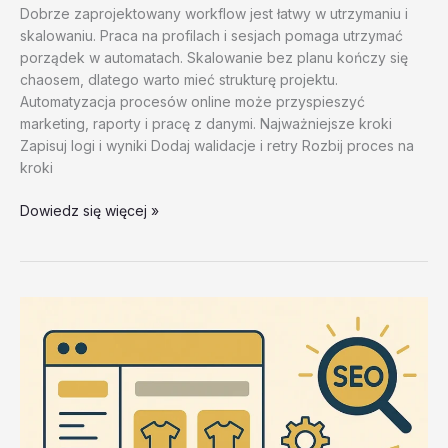
Dobrze zaprojektowany workflow jest łatwy w utrzymaniu i
skalowaniu. Praca na profilach i sesjach pomaga utrzymać
porządek w automatach. Skalowanie bez planu kończy się
chaosem, dlatego warto mieć strukturę projektu.
Automatyzacja procesów online może przyspieszyć
marketing, raporty i pracę z danymi. Najważniejsze kroki
Zapisuj logi i wyniki Dodaj walidacje i retry Rozbij proces na
kroki
Personalizacja
Dowiedz się więcej »
automatow
–
test
20260202
#1
–
icHrx