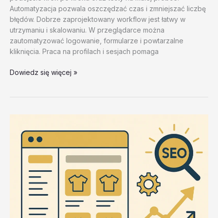
Automatyzacja pozwala oszczędzać czas i zmniejszać liczbę
błędów. Dobrze zaprojektowany workflow jest łatwy w
utrzymaniu i skalowaniu. W przeglądarce można
zautomatyzować logowanie, formularze i powtarzalne
kliknięcia. Praca na profilach i sesjach pomaga
Automatyzacja
Dowiedz się więcej »
w
marketingu
–
test
20260202
#4
–
41HZi