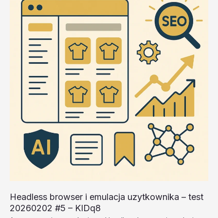
test
20260202
#3
–
FSpfO
Headless browser i emulacja uzytkownika – test
20260202 #5 – KIDq8