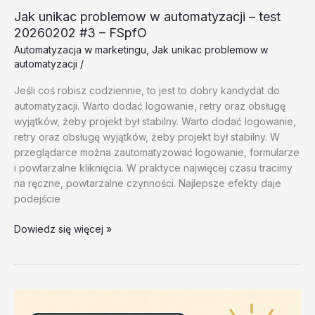
Jak unikac problemow w automatyzacji – test
20260202 #3 – FSpfO
Automatyzacja w marketingu
,
Jak unikac problemow w
automatyzacji
/
Jeśli coś robisz codziennie, to jest to dobry kandydat do
automatyzacji. Warto dodać logowanie, retry oraz obsługę
wyjątków, żeby projekt był stabilny. Warto dodać logowanie,
retry oraz obsługę wyjątków, żeby projekt był stabilny. W
przeglądarce można zautomatyzować logowanie, formularze
i powtarzalne kliknięcia. W praktyce najwięcej czasu tracimy
na ręczne, powtarzalne czynności. Najlepsze efekty daje
podejście
Jak
Dowiedz się więcej »
unikac
problemow
w
automatyzacji
–