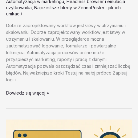
Automatyzacja w marketingu
,
Headless browser i emulacja
uzytkownika
,
Najczestsze bledy w ZennoPoster i jak ich
unikac
/
Dobrze zaprojektowany workflow jest łatwy w utrzymaniu i
skalowaniu. Dobrze zaprojektowany workflow jest łatwy w
utrzymaniu i skalowaniu. W przeglądarce można
zautomatyzować logowanie, formularze i powtarzalne
kliknięcia. Automatyzacja procesów online może
przyspieszyć marketing, raporty i pracę z danymi.
Automatyzacja pozwala oszczędzać czas i zmniejszać liczbę
błędów. Najważniejsze kroki Testuj na małej próbce Zapisuj
logi i
Headless
Dowiedz się więcej »
browser
i
emulacja
uzytkownika
–
test