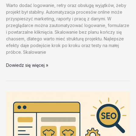
Warto dodać logowanie, retry oraz obsługę wyjątków, żeby
projekt był stabilny. Automatyzacja procesów online może
przyspieszyć marketing, raporty i pracę z danymi. W
przeglądarce można zautomatyzować logowanie, formularze
i powtarzalne kliknięcia. Skalowanie bez planu kończy się
chaosem, dlatego warto mieć strukturę projektu. Najlepsze
efekty daje podejście krok po kroku oraz testy na małej
próbce. Skalowanie
Automatyzacja
Dowiedz się więcej »
w
marketingu
–
test
20260202
#3
–
BH6bJ