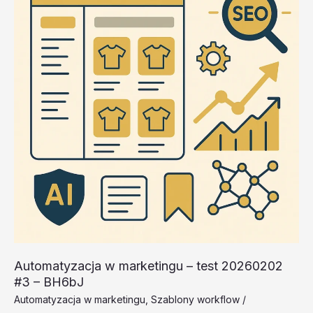
20260202
#5
–
KIDq8
Automatyzacja w marketingu – test 20260202
#3 – BH6bJ
Automatyzacja w marketingu
,
Szablony workflow
/