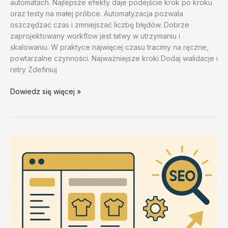
automatach. Najlepsze efekty daje podejście krok po kroku
oraz testy na małej próbce. Automatyzacja pozwala
oszczędzać czas i zmniejszać liczbę błędów. Dobrze
zaprojektowany workflow jest łatwy w utrzymaniu i
skalowaniu. W praktyce najwięcej czasu tracimy na ręczne,
powtarzalne czynności. Najważniejsze kroki Dodaj walidacje i
retry Zdefiniuj
Narzędzia
Dowiedz się więcej »
do
integracji
i
API
–
test
20260202
#1
–
8urOA