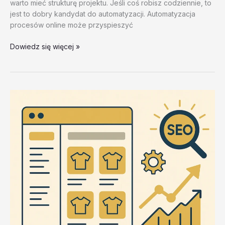
warto mieć strukturę projektu. Jeśli coś robisz codziennie, to
jest to dobry kandydat do automatyzacji. Automatyzacja
procesów online może przyspieszyć
Narzędzia
Dowiedz się więcej »
do
integracji
i
API
–
test
20260202
#2
–
3HUyR