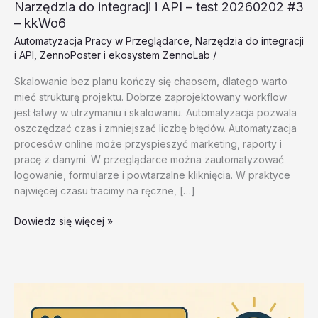
Narzędzia do integracji i API – test 20260202 #3
– kkWo6
Automatyzacja Pracy w Przeglądarce
,
Narzędzia do integracji
i API
,
ZennoPoster i ekosystem ZennoLab
/
Skalowanie bez planu kończy się chaosem, dlatego warto
mieć strukturę projektu. Dobrze zaprojektowany workflow
jest łatwy w utrzymaniu i skalowaniu. Automatyzacja pozwala
oszczędzać czas i zmniejszać liczbę błędów. Automatyzacja
procesów online może przyspieszyć marketing, raporty i
pracę z danymi. W przeglądarce można zautomatyzować
logowanie, formularze i powtarzalne kliknięcia. W praktyce
najwięcej czasu tracimy na ręczne, […]
Narzędzia
Dowiedz się więcej »
do
integracji
i
API
–
test