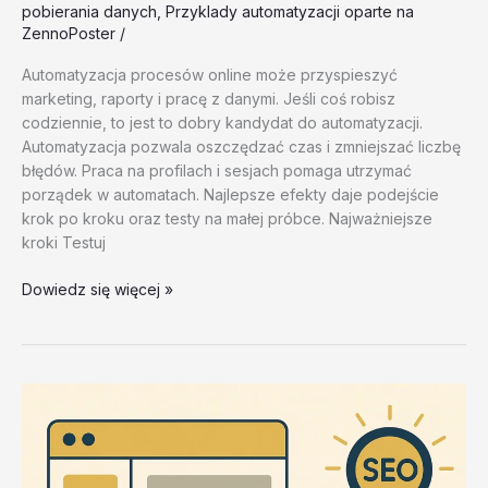
pobierania danych
,
Przyklady automatyzacji oparte na
ZennoPoster
/
Automatyzacja procesów online może przyspieszyć
marketing, raporty i pracę z danymi. Jeśli coś robisz
codziennie, to jest to dobry kandydat do automatyzacji.
Automatyzacja pozwala oszczędzać czas i zmniejszać liczbę
błędów. Praca na profilach i sesjach pomaga utrzymać
porządek w automatach. Najlepsze efekty daje podejście
krok po kroku oraz testy na małej próbce. Najważniejsze
kroki Testuj
Narzędzia
Dowiedz się więcej »
do
integracji
i
API
–
test
20260202
#4