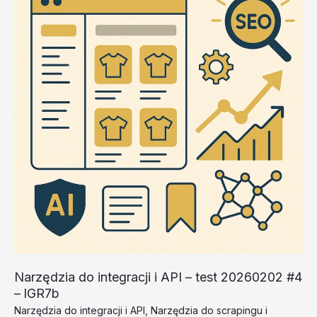
20260202
#3
–
kkWo6
Narzędzia do integracji i API – test 20260202 #4
– lGR7b
Narzędzia do integracji i API
,
Narzędzia do scrapingu i