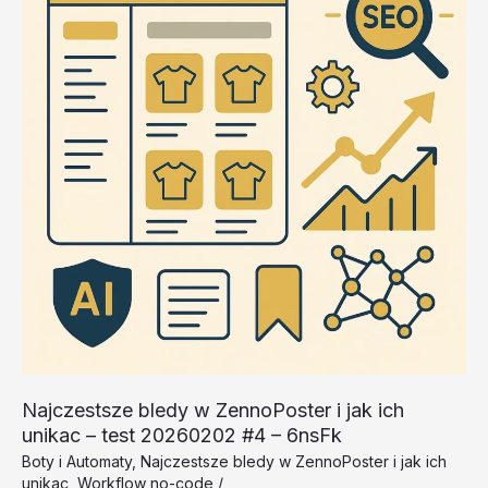
20260202
#2
–
vts5D
Najczestsze bledy w ZennoPoster i jak ich
unikac – test 20260202 #4 – 6nsFk
Boty i Automaty
,
Najczestsze bledy w ZennoPoster i jak ich
unikac
,
Workflow no-code
/