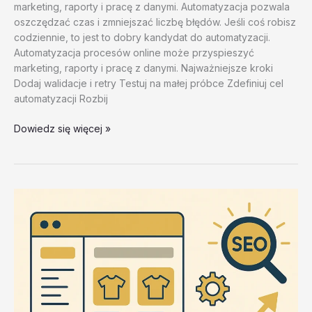
marketing, raporty i pracę z danymi. Automatyzacja pozwala
oszczędzać czas i zmniejszać liczbę błędów. Jeśli coś robisz
codziennie, to jest to dobry kandydat do automatyzacji.
Automatyzacja procesów online może przyspieszyć
marketing, raporty i pracę z danymi. Najważniejsze kroki
Dodaj walidacje i retry Testuj na małej próbce Zdefiniuj cel
automatyzacji Rozbij
Najczestsze
Dowiedz się więcej »
bledy
w
ZennoPoster
i
jak
ich
unikac
–
test
20260202
#1
–