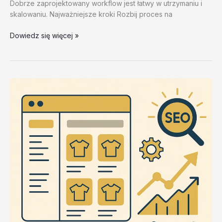
Dobrze zaprojektowany workflow jest łatwy w utrzymaniu i
skalowaniu. Najważniejsze kroki Rozbij proces na
Najczestsze
Dowiedz się więcej »
bledy
w
ZennoPoster
i
jak
ich
unikac
–
test
20260202
#3
–
Nyil4