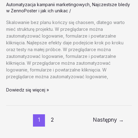
Automatyzacja kampanii marketingowych
,
Najczestsze bledy
w ZennoPoster i jak ich unikac
/
Skalowanie bez planu kończy się chaosem, dlatego warto
mieć strukturę projektu. W przeglądarce można
zautomatyzować logowanie, formularze i powtarzalne
kliknięcia. Najlepsze efekty daje podejście krok po kroku
oraz testy na małej próbce. W przeglądarce można
zautomatyzować logowanie, formularze i powtarzalne
kliknięcia. W przeglądarce można zautomatyzować
logowanie, formularze i powtarzalne kliknięcia. W
przeglądarce można zautomatyzować logowanie,
Automatyzacja
Dowiedz się więcej »
kampanii
marketingowych
–
test
1
2
Następny
→
20260202
#1
–