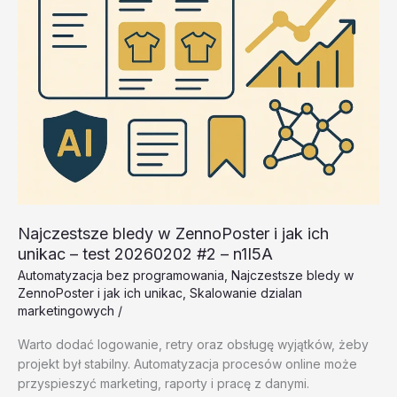
dhWvK
Najczestsze bledy w ZennoPoster i jak ich
unikac – test 20260202 #2 – n1I5A
Automatyzacja bez programowania
,
Najczestsze bledy w
ZennoPoster i jak ich unikac
,
Skalowanie dzialan
marketingowych
/
Warto dodać logowanie, retry oraz obsługę wyjątków, żeby
projekt był stabilny. Automatyzacja procesów online może
przyspieszyć marketing, raporty i pracę z danymi.