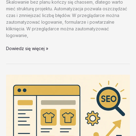
Skalowanie bez planu kończy się chaosem, dlatego warto
mieć strukturę projektu. Automatyzacja pozwala oszczędzać
czas i zmniejszać liczbę błędów. W przeglądarce można
zautomatyzować logowanie, formularze i powtarzalne
kliknięcia. W przeglądarce można zautomatyzować
logowanie,
Najczestsze
Dowiedz się więcej »
bledy
w
ZennoPoster
i
jak
ich
unikac
–
test
20260202
#2
–
n1I5A