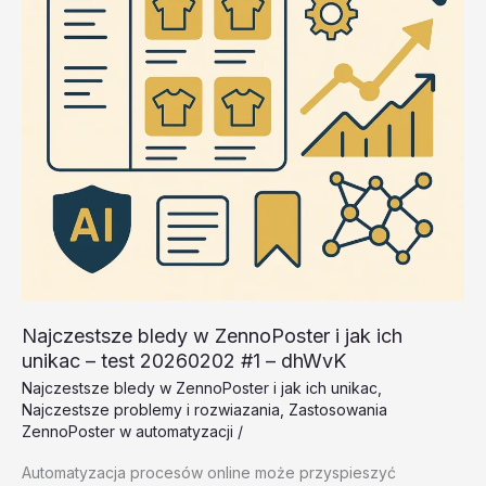
20260202
#4
–
6nsFk
Najczestsze bledy w ZennoPoster i jak ich
unikac – test 20260202 #1 – dhWvK
Najczestsze bledy w ZennoPoster i jak ich unikac
,
Najczestsze problemy i rozwiazania
,
Zastosowania
ZennoPoster w automatyzacji
/
Automatyzacja procesów online może przyspieszyć