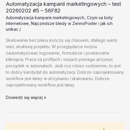
Automatyzacja kampanii marketingowych – test
20260202 #5 – 56F82
Automatyzacja kampanii marketingowych
,
Czym sa boty
internetowe
,
Najczestsze bledy w ZennoPoster i jak ich
unikac
/
Skalowanie bez planu kończy się chaosem, dlatego warto
mieć strukturę projektu. W przeglądarce można
zautomatyzować logowanie, formularze i powtarzalne
kliknięcia. Praca na profilach i sesjach pomaga utrzymać
porządek w automatach. Jeśli coś robisz codziennie, to jest
to dobry kandydat do automatyzacji. Dobrze zaprojektowany
workflow jest łatwy w utrzymaniu i skalowaniu. Dobrze
zaprojektowany workflow jest łatwy
Automatyzacja
Dowiedz się więcej »
kampanii
marketingowych
–
test
20260202