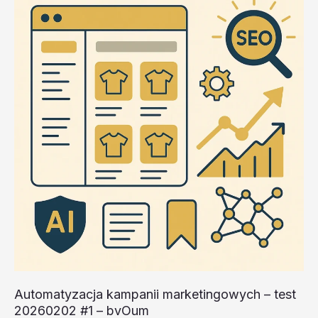
#5
–
56F82
Automatyzacja kampanii marketingowych – test
20260202 #1 – bvOum