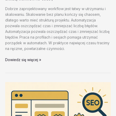
Dobrze zaprojektowany workflow jest łatwy w utrzymaniu i
skalowaniu. Skalowanie bez planu kończy się chaosem,
dlatego warto mieć strukturę projektu. Automatyzacja
pozwala oszczędzać czas i zmniejszać liczbę błędów.
Automatyzacja pozwala oszczędzać czas i zmniejszać liczbę
błędów. Praca na profilach i sesjach pomaga utrzymać
porządek w automatach. W praktyce najwięcej czasu tracimy
na ręczne, powtarzalne czynności.
Najczestsze
Dowiedz się więcej »
bledy
w
ZennoPoster
i
jak
ich
unikac
–
test