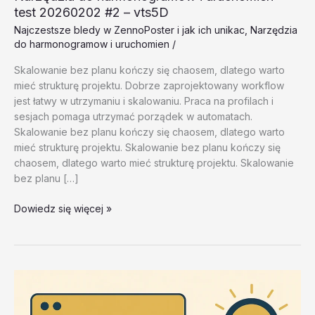
test 20260202 #2 – vts5D
Najczestsze bledy w ZennoPoster i jak ich unikac
,
Narzędzia
do harmonogramow i uruchomien
/
Skalowanie bez planu kończy się chaosem, dlatego warto
mieć strukturę projektu. Dobrze zaprojektowany workflow
jest łatwy w utrzymaniu i skalowaniu. Praca na profilach i
sesjach pomaga utrzymać porządek w automatach.
Skalowanie bez planu kończy się chaosem, dlatego warto
mieć strukturę projektu. Skalowanie bez planu kończy się
chaosem, dlatego warto mieć strukturę projektu. Skalowanie
bez planu […]
Narzędzia
Dowiedz się więcej »
do
harmonogramow
i
uruchomien
–
test