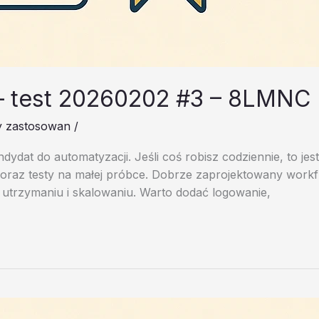
– test 20260202 #3 – 8LMNC
y zastosowan
/
andydat do automatyzacji. Jeśli coś robisz codziennie, to je
 oraz testy na małej próbce. Dobrze zaprojektowany workfl
utrzymaniu i skalowaniu. Warto dodać logowanie,