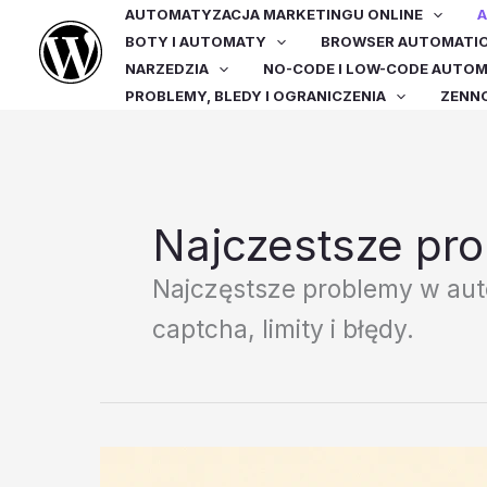
Przejdź
AUTOMATYZACJA MARKETINGU ONLINE
A
do
BOTY I AUTOMATY
BROWSER AUTOMATI
treści
NARZEDZIA
NO-CODE I LOW-CODE AUTO
PROBLEMY, BLEDY I OGRANICZENIA
ZENN
Najczestsze pro
Najczęstsze problemy w aut
captcha, limity i błędy.