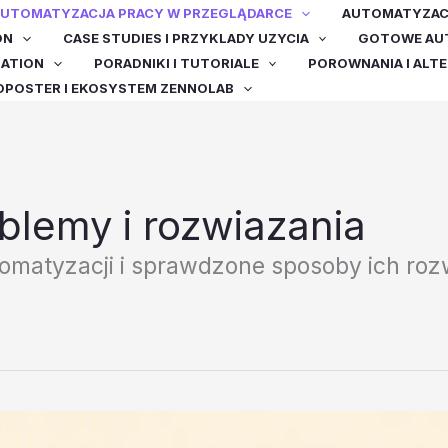
UTOMATYZACJA PRACY W PRZEGLĄDARCE
AUTOMATYZACJ
ON
CASE STUDIES I PRZYKLADY UZYCIA
GOTOWE AUT
MATION
PORADNIKI I TUTORIALE
POROWNANIA I ALT
OPOSTER I EKOSYSTEM ZENNOLAB
blemy i rozwiazania
omatyzacji i sprawdzone sposoby ich rozw