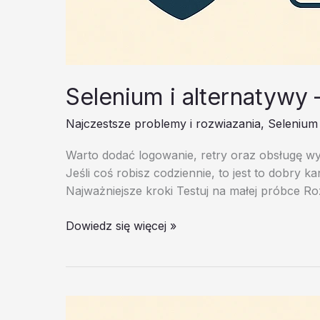
Selenium i alternatywy
Najczestsze problemy i rozwiazania
,
Selenium 
Warto dodać logowanie, retry oraz obsługę wyj
Jeśli coś robisz codziennie, to jest to dobry 
Najważniejsze kroki Testuj na małej próbce Rozb
Selenium
Dowiedz się więcej »
i
alternatywy
–
test
20260202