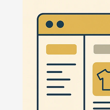
–
8LMNC