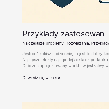
Przyklady zastosowan 
Najczestsze problemy i rozwiazania
,
Przyklad
Jeśli coś robisz codziennie, to jest to dobry k
Najlepsze efekty daje podejście krok po kroku
Dobrze zaprojektowany workflow jest łatwy w 
Przyklady
Dowiedz się więcej »
zastosowan
–
test
20260202
#3