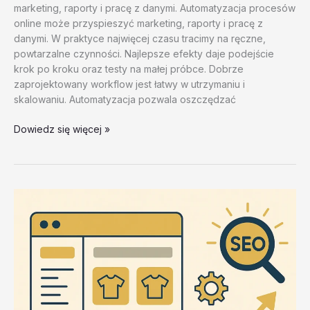
marketing, raporty i pracę z danymi. Automatyzacja procesów
online może przyspieszyć marketing, raporty i pracę z
danymi. W praktyce najwięcej czasu tracimy na ręczne,
powtarzalne czynności. Najlepsze efekty daje podejście
krok po kroku oraz testy na małej próbce. Dobrze
zaprojektowany workflow jest łatwy w utrzymaniu i
skalowaniu. Automatyzacja pozwala oszczędzać
Stabilnosc
Dowiedz się więcej »
i
bezpieczenstwo
automatow
–
test
20260202
#2
–
HhWKD