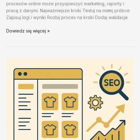
procesów online może przyspieszyć marketing, raporty i
pracę z danymi. Najważniejsze kroki Testuj na małej próbce
Zapisuj logi i wyniki Rozbij proces na kroki Dodaj walidacje
Narzedzia
Dowiedz się więcej »
do
browser
automation
–
test
20260202
#1
–
9EZai