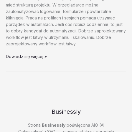
mieć strukturę projektu. W przeglądarce można
zautomatyzować logowanie, formularze i powtarzalne
kliknięcia. Praca na profilach i sesjach pomaga utrzymać
porządek w automatach. Jeśli coś robisz codziennie, to jest
to dobry kandydat do automatyzacji. Dobrze zaprojektowany
workflow jest łatwy w utrzymaniu i skalowaniu. Dobrze
zaprojektowany workflow jest łatwy
Automatyzacja
Dowiedz się więcej »
kampanii
marketingowych
–
test
20260202
#5
–
56F82
Businessly
Strona
Businessly
poświęcona AIO (AI
Optimization) i SEO — zawiera artykuły, poradniki