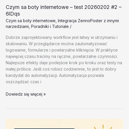
Czym sa boty internetowe – test 20260202 #2 –
6lDqs
Czym sa boty internetowe
,
Integracja ZennoPoster z innymi
narzedziami
,
Poradniki i Tutoriale
/
Dobrze zaprojektowany workflow jest łatwy w utrzymaniu i
skalowaniu. W przeglądarce można zautomatyzować
logowanie, formularze i powtarzalne kliknięcia. W praktyce
najwięcej czasu tracimy na ręczne, powtarzalne czynności.
Najlepsze efekty daje podejście krok po kroku oraz testy na
małej próbce. Jeśli coś robisz codziennie, to jest to dobry
kandydat do automatyzacji. Automatyzacja pozwala
oszczędzać czas i
Czym
Dowiedz się więcej »
sa
boty
internetowe
–
test