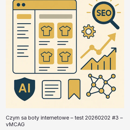
20260202
#2
–
6lDqs
Czym sa boty internetowe – test 20260202 #3 –
vMCAG