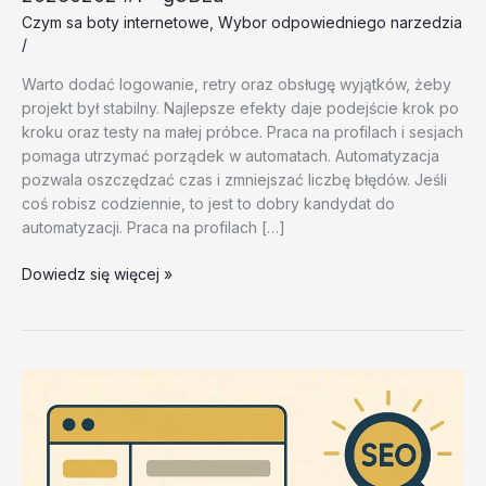
Czym sa boty internetowe
,
Wybor odpowiedniego narzedzia
/
Warto dodać logowanie, retry oraz obsługę wyjątków, żeby
projekt był stabilny. Najlepsze efekty daje podejście krok po
kroku oraz testy na małej próbce. Praca na profilach i sesjach
pomaga utrzymać porządek w automatach. Automatyzacja
pozwala oszczędzać czas i zmniejszać liczbę błędów. Jeśli
coś robisz codziennie, to jest to dobry kandydat do
automatyzacji. Praca na profilach […]
Wybor
Dowiedz się więcej »
odpowiedniego
narzedzia
–
test
20260202
#1
–
g3BEu