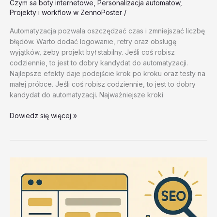
Czym sa boty internetowe
,
Personalizacja automatow
,
Projekty i workflow w ZennoPoster
/
Automatyzacja pozwala oszczędzać czas i zmniejszać liczbę
błędów. Warto dodać logowanie, retry oraz obsługę
wyjątków, żeby projekt był stabilny. Jeśli coś robisz
codziennie, to jest to dobry kandydat do automatyzacji.
Najlepsze efekty daje podejście krok po kroku oraz testy na
małej próbce. Jeśli coś robisz codziennie, to jest to dobry
kandydat do automatyzacji. Najważniejsze kroki
Czym
Dowiedz się więcej »
sa
boty
internetowe
–
test
20260202
#3
–
vMCAG