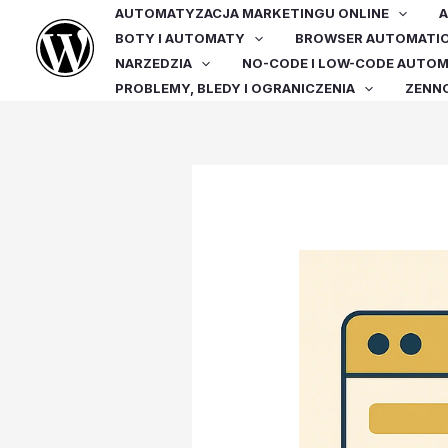
Przejdź
AUTOMATYZACJA MARKETINGU ONLINE
A
do
BOTY I AUTOMATY
BROWSER AUTOMATI
treści
NARZEDZIA
NO-CODE I LOW-CODE AUTO
PROBLEMY, BLEDY I OGRANICZENIA
ZENN