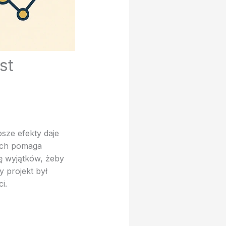
st
sze efekty daje
jach pomaga
ę wyjątków, żeby
y projekt był
i.