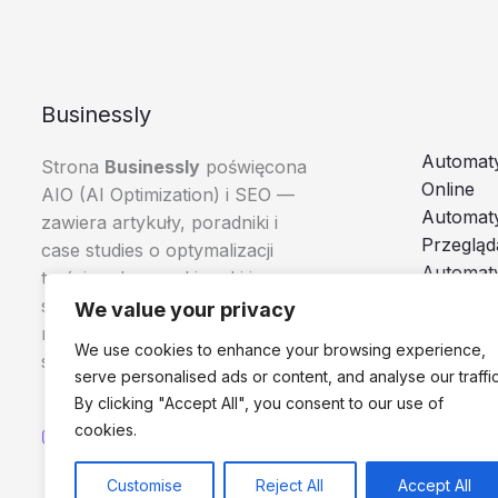
Businessly
Automaty
Strona
Businessly
poświęcona
Online
AIO (AI Optimization) i SEO —
Automat
zawiera artykuły, poradniki i
Przegląd
case studies o optymalizacji
Automaty
treści pod wyszukiwarki i
Boty i A
systemy AI, skierowane do
We value your privacy
Browser
marketerów, e-commerce i
We use cookies to enhance your browsing experience,
specjalistów SEO.
serve personalised ads or content, and analyse our traffic
By clicking "Accept All", you consent to our use of
cookies.
Customise
Reject All
Accept All