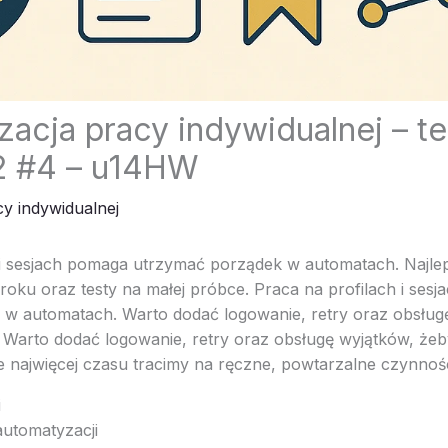
acja pracy indywidualnej – te
 #4 – u14HW
y indywidualnej
 i sesjach pomaga utrzymać porządek w automatach. Najlep
roku oraz testy na małej próbce. Praca na profilach i ses
w automatach. Warto dodać logowanie, retry oraz obsług
y. Warto dodać logowanie, retry oraz obsługę wyjątków, żeb
e najwięcej czasu tracimy na ręczne, powtarzalne czynnośc
i
 automatyzacji