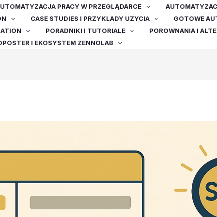
UTOMATYZACJA PRACY W PRZEGLĄDARCE
AUTOMATYZACJ
ON
CASE STUDIES I PRZYKLADY UZYCIA
GOTOWE AUT
MATION
PORADNIKI I TUTORIALE
POROWNANIA I ALT
OPOSTER I EKOSYSTEM ZENNOLAB