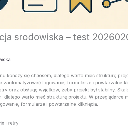
cja srodowiska – test 202602
wiska
nu kończy się chaosem, dlatego warto mieć strukturę proj
 zautomatyzować logowanie, formularze i powtarzalne kli
try oraz obsługę wyjątków, żeby projekt był stabilny. Ska
, dlatego warto mieć strukturę projektu. W przeglądarce
owanie, formularze i powtarzalne kliknięcia.
i
e i retry