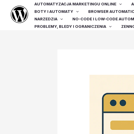
Przejdź
AUTOMATYZACJA MARKETINGU ONLINE
A
do
BOTY I AUTOMATY
BROWSER AUTOMATI
treści
NARZEDZIA
NO-CODE I LOW-CODE AUTO
PROBLEMY, BLEDY I OGRANICZENIA
ZENN