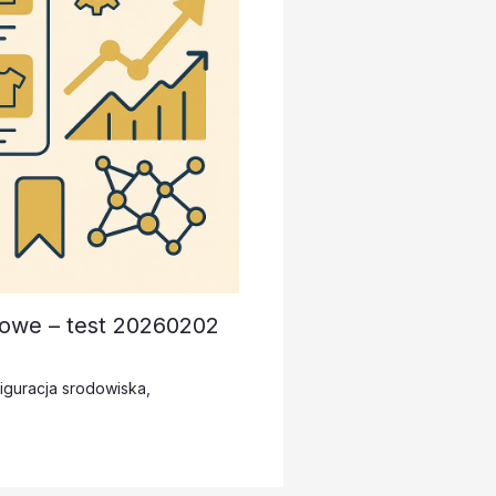
towe – test 20260202
iguracja srodowiska
,