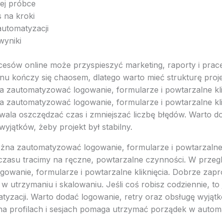
łej próbce
 na kroki
 automatyzacji
 wyniki
esów online może przyspieszyć marketing, raporty i prac
nu kończy się chaosem, dlatego warto mieć strukturę proj
 zautomatyzować logowanie, formularze i powtarzalne kli
 zautomatyzować logowanie, formularze i powtarzalne kli
ala oszczędzać czas i zmniejszać liczbę błędów. Warto d
wyjątków, żeby projekt był stabilny.
na zautomatyzować logowanie, formularze i powtarzalne 
 czasu tracimy na ręczne, powtarzalne czynności. W prze
owanie, formularze i powtarzalne kliknięcia. Dobrze zap
 w utrzymaniu i skalowaniu. Jeśli coś robisz codziennie, to 
tyzacji. Warto dodać logowanie, retry oraz obsługę wyjątk
a na profilach i sesjach pomaga utrzymać porządek w autom