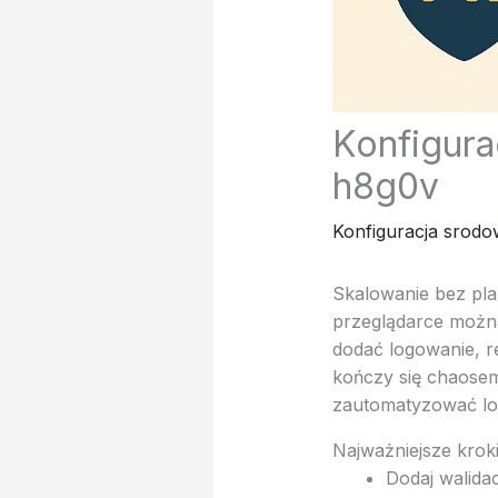
Konfigura
h8g0v
Konfiguracja srodo
Skalowanie bez pla
przeglądarce można
dodać logowanie, re
kończy się chaosem
zautomatyzować log
Najważniejsze krok
Dodaj walidacj