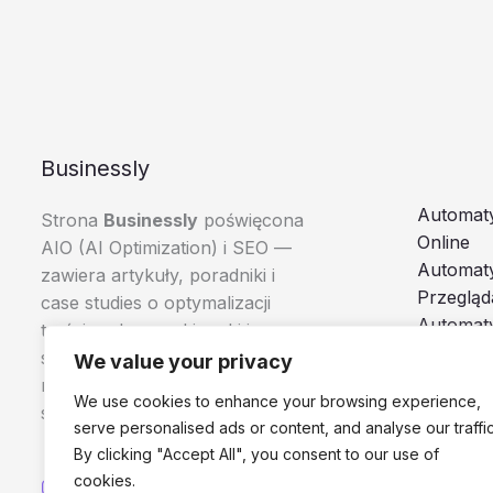
Businessly
Automaty
Strona
Businessly
poświęcona
Online
AIO (AI Optimization) i SEO —
Automat
zawiera artykuły, poradniki i
Przegląd
case studies o optymalizacji
Automaty
treści pod wyszukiwarki i
Boty i A
systemy AI, skierowane do
We value your privacy
Browser
marketerów, e-commerce i
We use cookies to enhance your browsing experience,
specjalistów SEO.
serve personalised ads or content, and analyse our traffic
By clicking "Accept All", you consent to our use of
cookies.