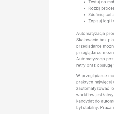
Testuj na ma
Rozbij proces
Zdefiniuj cel
Zapisuj logi i
Automatyzacja proc
Skalowanie bez pla
przeglądarce można
przeglądarce można
Automatyzacja pozw
retry oraz obsługę 
W przeglądarce moż
praktyce najwięcej
zautomatyzować log
workflow jest łatwy
kandydat do automa
był stabilny. Prac