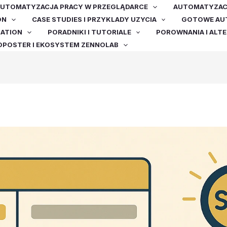
UTOMATYZACJA PRACY W PRZEGLĄDARCE
AUTOMATYZACJ
ON
CASE STUDIES I PRZYKLADY UZYCIA
GOTOWE AUT
MATION
PORADNIKI I TUTORIALE
POROWNANIA I ALT
OPOSTER I EKOSYSTEM ZENNOLAB