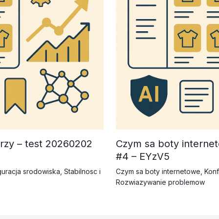
rzy – test 20260202
Czym sa boty interne
#4 – EYzV5
guracja srodowiska
,
Stabilnosc i
Czym sa boty internetowe
,
Konf
Rozwiazywanie problemow