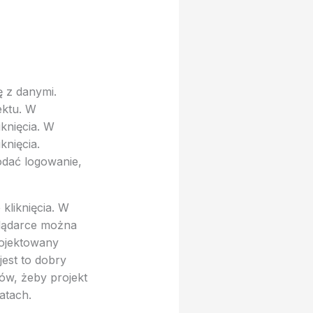
ę z danymi.
ektu. W
knięcia. W
knięcia.
odać logowanie,
kliknięcia. W
glądarce można
rojektowany
jest to dobry
ów, żeby projekt
atach.