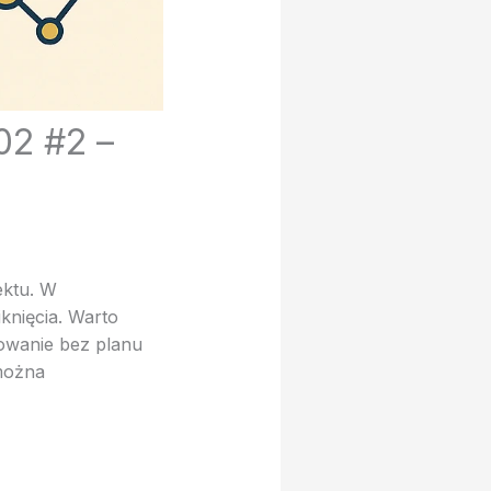
02 #2 –
ektu. W
knięcia. Warto
lowanie bez planu
 można