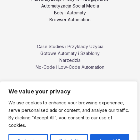
Automatyzacja Social Media
Boty i Automaty
Browser Automation
Case Studies i Przyklady Uzycia
Gotowe Automaty i Szablony
Narzedzia
No-Code i Low-Code Automation
We value your privacy
Poradniki i Tutoriale
Porownania i Alternatywy Narzedzi
We use cookies to enhance your browsing experience,
Problemy, Bledy i Ograniczenia
serve personalised ads or content, and analyse our traffic.
ZennoPoster i ekosystem ZennoLab
By clicking "Accept All", you consent to our use of
cookies.