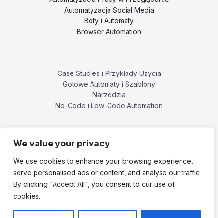
Automatyzacja Social Media
Boty i Automaty
Browser Automation
Case Studies i Przyklady Uzycia
Gotowe Automaty i Szablony
Narzedzia
No-Code i Low-Code Automation
We value your privacy
Poradniki i Tutoriale
Porownania i Alternatywy Narzedzi
We use cookies to enhance your browsing experience,
Problemy, Bledy i Ograniczenia
serve personalised ads or content, and analyse our traffic.
ZennoPoster i ekosystem ZennoLab
By clicking "Accept All", you consent to our use of
cookies.