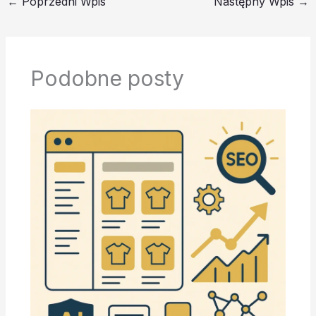
←
Poprzedni Wpis
Następny Wpis
→
Podobne posty