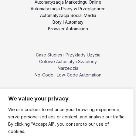
Automatyzacja Marketingu Online
Automatyzacja Pracy w Przeglądarce
Automatyzacja Social Media
Boty i Automaty
Browser Automation
Case Studies i Przyklady Uzycia
Gotowe Automaty i Szablony
Narzedzia
No-Code i Low-Code Automation
We value your privacy
Poradniki i Tutoriale
Porownania i Alternatywy Narzedzi
We use cookies to enhance your browsing experience,
Problemy, Bledy i Ograniczenia
serve personalised ads or content, and analyse our traffic.
ZennoPoster i ekosystem ZennoLab
By clicking "Accept All", you consent to our use of
cookies.