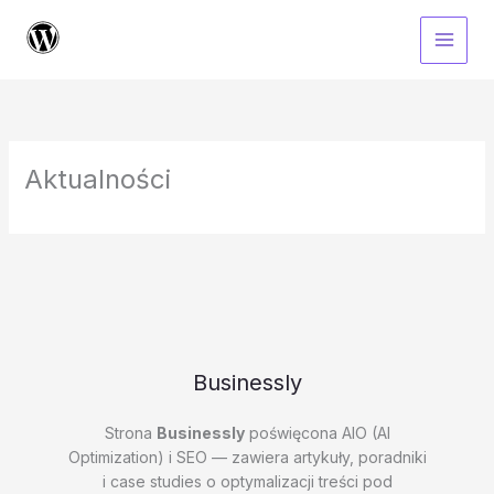
Przejdź
do
treści
Aktualności
Businessly
Strona
Businessly
poświęcona AIO (AI
Optimization) i SEO — zawiera artykuły, poradniki
i case studies o optymalizacji treści pod