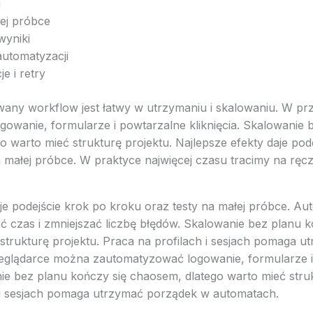
i
łej próbce
 wyniki
 automatyzacji
e i retry
any workflow jest łatwy w utrzymaniu i skalowaniu. W p
owanie, formularze i powtarzalne kliknięcia. Skalowanie 
o warto mieć strukturę projektu. Najlepsze efekty daje pod
a małej próbce. W praktyce najwięcej czasu tracimy na ręc
je podejście krok po kroku oraz testy na małej próbce. Au
 czas i zmniejszać liczbę błędów. Skalowanie bez planu 
 strukturę projektu. Praca na profilach i sesjach pomaga 
eglądarce można zautomatyzować logowanie, formularze i
nie bez planu kończy się chaosem, dlatego warto mieć struk
 i sesjach pomaga utrzymać porządek w automatach.