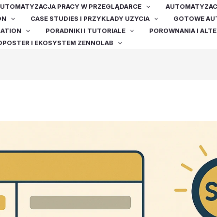
UTOMATYZACJA PRACY W PRZEGLĄDARCE
AUTOMATYZACJ
ON
CASE STUDIES I PRZYKLADY UZYCIA
GOTOWE AUT
MATION
PORADNIKI I TUTORIALE
POROWNANIA I ALT
OPOSTER I EKOSYSTEM ZENNOLAB