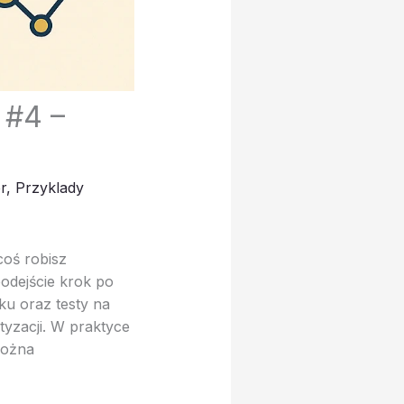
 #4 –
r
,
Przyklady
coś robisz
podejście krok po
ku oraz testy na
tyzacji. W praktyce
można