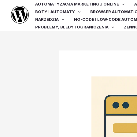
Przejdź
AUTOMATYZACJA MARKETINGU ONLINE
A
do
BOTY I AUTOMATY
BROWSER AUTOMATI
treści
NARZEDZIA
NO-CODE I LOW-CODE AUTO
PROBLEMY, BLEDY I OGRANICZENIA
ZENN