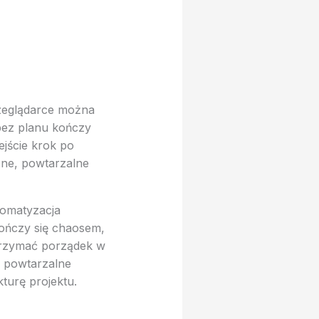
rzeglądarce można
bez planu kończy
ejście krok po
zne, powtarzalne
tomatyzacja
kończy się chaosem,
utrzymać porządek w
 powtarzalne
turę projektu.