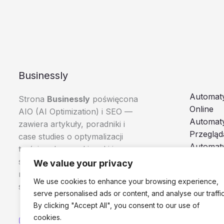
Businessly
Automaty
Strona
Businessly
poświęcona
Online
AIO (AI Optimization) i SEO —
Automat
zawiera artykuły, poradniki i
Przegląd
case studies o optymalizacji
Automaty
treści pod wyszukiwarki i
Boty i A
systemy AI, skierowane do
We value your privacy
Browser
marketerów, e-commerce i
We use cookies to enhance your browsing experience,
specjalistów SEO.
serve personalised ads or content, and analyse our traffic
By clicking "Accept All", you consent to our use of
cookies.