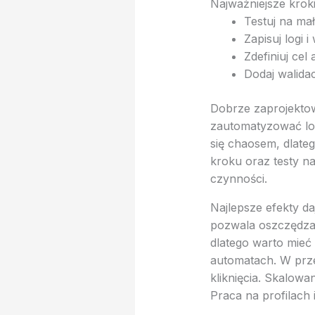
Najważniejsze krok
Testuj na ma
Zapisuj logi i
Zdefiniuj cel
Dodaj walidacj
Dobrze zaprojektow
zautomatyzować log
się chaosem, dlateg
kroku oraz testy n
czynności.
Najlepsze efekty da
pozwala oszczędzać
dlatego warto mieć
automatach. W prz
kliknięcia. Skalowa
Praca na profilach