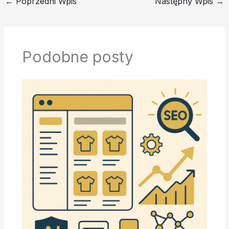
←
Poprzedni Wpis
Następny Wpis
→
Podobne posty