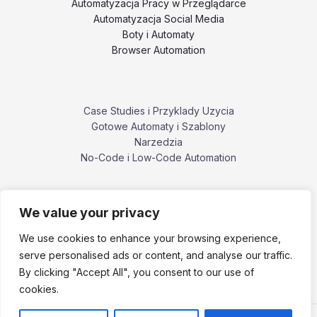
Automatyzacja Pracy w Przeglądarce
Automatyzacja Social Media
Boty i Automaty
Browser Automation
Case Studies i Przyklady Uzycia
Gotowe Automaty i Szablony
Narzedzia
No-Code i Low-Code Automation
We value your privacy
Poradniki i Tutoriale
Porownania i Alternatywy Narzedzi
We use cookies to enhance your browsing experience,
Problemy, Bledy i Ograniczenia
serve personalised ads or content, and analyse our traffic.
ZennoPoster i ekosystem ZennoLab
By clicking "Accept All", you consent to our use of
cookies.