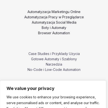
Automatyzacja Marketingu Online
Automatyzacja Pracy w Przeglądarce
Automatyzacja Social Media
Boty i Automaty
Browser Automation
Case Studies i Przyklady Uzycia
Gotowe Automaty i Szablony
Narzedzia
No-Code i Low-Code Automation
We value your privacy
Poradniki i Tutoriale
Porownania i Alternatywy Narzedzi
We use cookies to enhance your browsing experience,
Problemy, Bledy i Ograniczenia
serve personalised ads or content, and analyse our traffic.
ZennoPoster i ekosystem ZennoLab