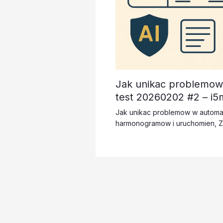
Jak unikac problemow 
test 20260202 #2 – i
Jak unikac problemow w automat
harmonogramow i uruchomien
,
Z