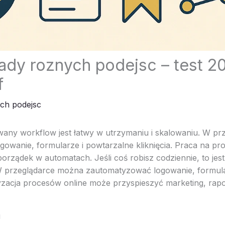
wady roznych podejsc – test 
f
ych podejsc
any workflow jest łatwy w utrzymaniu i skalowaniu. W p
wanie, formularze i powtarzalne kliknięcia. Praca na prof
rządek w automatach. Jeśli coś robisz codziennie, to jest
W przeglądarce można zautomatyzować logowanie, formula
tyzacja procesów online może przyspieszyć marketing, rapo
i