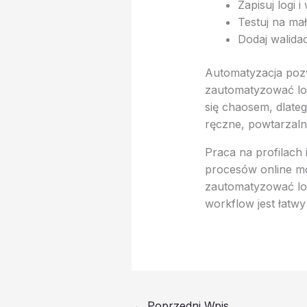
Zapisuj logi i
Testuj na ma
Dodaj walidacj
Automatyzacja pozw
zautomatyzować log
się chaosem, dlateg
ręczne, powtarzaln
Praca na profilach
procesów online mo
zautomatyzować log
workflow jest łatwy
←
Poprzedni Wpis