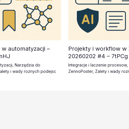
w automatyzacji –
Projekty i workflow w
5mHJ
20260202 #4 – 7tPCg
yzacji
,
Narzędzia do
Integracje i laczenie procesow
,
alety i wady roznych podejsc
ZennoPoster
,
Zalety i wady ro