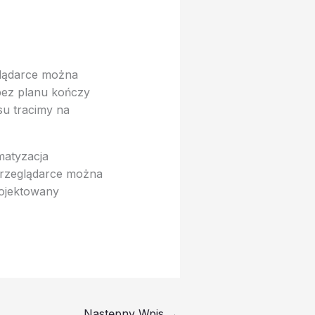
glądarce można
bez planu kończy
su tracimy na
matyzacja
przeglądarce można
rojektowany
Następny Wpis
→