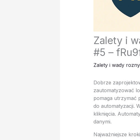
Zalety i 
#5 – fRu9
Zalety i wady rozn
Dobrze zaprojektow
zautomatyzować logo
pomaga utrzymać po
do automatyzacji. 
kliknięcia. Automa
danymi.
Najważniejsze krok