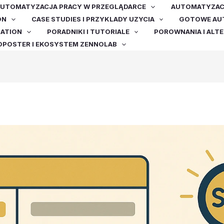
UTOMATYZACJA PRACY W PRZEGLĄDARCE
AUTOMATYZACJ
ON
CASE STUDIES I PRZYKLADY UZYCIA
GOTOWE AUT
MATION
PORADNIKI I TUTORIALE
POROWNANIA I ALT
OPOSTER I EKOSYSTEM ZENNOLAB