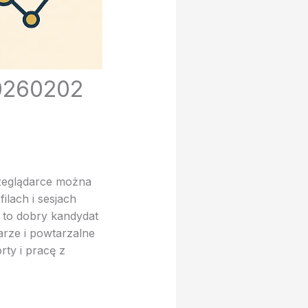
20260202
rzeglądarce można
ilach i sesjach
 to dobry kandydat
rze i powtarzalne
rty i pracę z