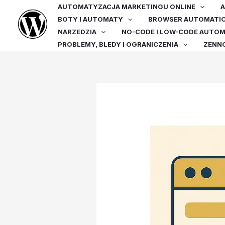
Przejdź
AUTOMATYZACJA MARKETINGU ONLINE
A
do
BOTY I AUTOMATY
BROWSER AUTOMATI
treści
NARZEDZIA
NO-CODE I LOW-CODE AUTO
PROBLEMY, BLEDY I OGRANICZENIA
ZENN