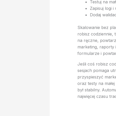
Testuj na ma
Zapisuj logi i
Dodaj walidacj
Skalowanie bez plan
robisz codziennie, 
na ręczne, powtarz
marketing, raporty
formularze i powtar
Jeśli coś robisz co
sesjach pomaga ut
przyspieszyć market
oraz testy na małe
był stabilny. Auto
najwięcej czasu tr