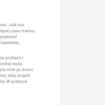
tu. Jeśli coś
więcej czasu tracimy
yspieszyć
 logowanie,
na profilach i
online może
jście krok po kroku
ków, żeby projekt
dów. W praktyce