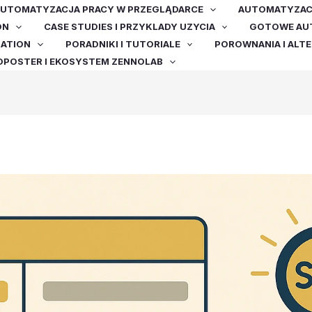
UTOMATYZACJA PRACY W PRZEGLĄDARCE
AUTOMATYZACJ
ON
CASE STUDIES I PRZYKLADY UZYCIA
GOTOWE AUT
MATION
PORADNIKI I TUTORIALE
POROWNANIA I ALT
OPOSTER I EKOSYSTEM ZENNOLAB