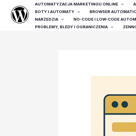
Przejdź
AUTOMATYZACJA MARKETINGU ONLINE
A
do
BOTY I AUTOMATY
BROWSER AUTOMATI
treści
NARZEDZIA
NO-CODE I LOW-CODE AUTO
PROBLEMY, BLEDY I OGRANICZENIA
ZENN