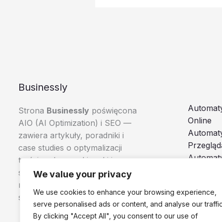
Businessly
Automaty
Strona
Businessly
poświęcona
Online
AIO (AI Optimization) i SEO —
Automat
zawiera artykuły, poradniki i
Przegląd
case studies o optymalizacji
Automaty
treści pod wyszukiwarki i
Boty i A
systemy AI, skierowane do
We value your privacy
Browser
marketerów, e-commerce i
We use cookies to enhance your browsing experience,
specjalistów SEO.
serve personalised ads or content, and analyse our traffic
By clicking "Accept All", you consent to our use of