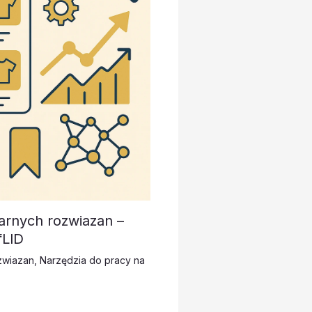
arnych rozwiazan –
fLlD
zwiazan
,
Narzędzia do pracy na