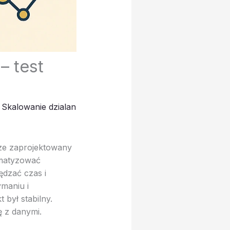
– test
,
Skalowanie dzialan
ze zaprojektowany
omatyzować
ędzać czas i
maniu i
 był stabilny.
ę z danymi.