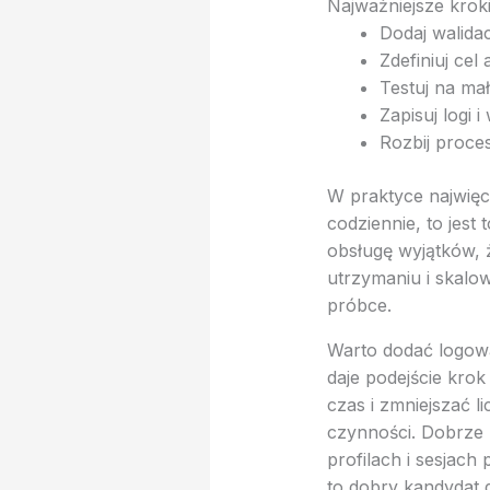
Najważniejsze krok
Dodaj walidacj
Zdefiniuj cel
Testuj na ma
Zapisuj logi i
Rozbij proces
W praktyce najwięc
codziennie, to jest
obsługę wyjątków, 
utrzymaniu i skalow
próbce.
Warto dodać logowan
daje podejście kro
czas i zmniejszać l
czynności. Dobrze 
profilach i sesjach
to dobry kandydat 