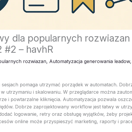
wy dla popularnych rozwiazan 
 #2 – havhR
pularnych rozwiazan
,
Automatyzacja generowania leadow
 i sesjach pomaga utrzymać porządek w automatach. Dobr
y w utrzymaniu i skalowaniu. W przeglądarce można zaut
rze i powtarzalne kliknięcia. Automatyzacja pozwala oszcz
błędów. Dobrze zaprojektowany workflow jest łatwy w utrzy
odać logowanie, retry oraz obsługę wyjątków, żeby projekt
esów online może przyspieszyć marketing, raporty i prac