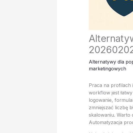
Alternaty
20260202
Alternatywy dla po
marketingowych
Praca na profilach
workflow jest łatw
logowanie, formula
zmniejszać liczbę 
skalowaniu. Warto d
Automatyzacja proc