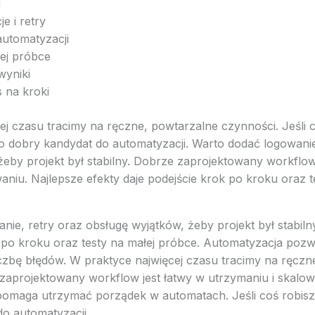
i
e i retry
 automatyzacji
łej próbce
 wyniki
 na kroki
ej czasu tracimy na ręczne, powtarzalne czynności. Jeśli c
 to dobry kandydat do automatyzacji. Warto dodać logowanie
żeby projekt był stabilny. Dobrze zaprojektowany workflow
aniu. Najlepsze efekty daje podejście krok po kroku oraz t
ie, retry oraz obsługę wyjątków, żeby projekt był stabilny
k po kroku oraz testy na małej próbce. Automatyzacja poz
iczbę błędów. W praktyce najwięcej czasu tracimy na ręczn
zaprojektowany workflow jest łatwy w utrzymaniu i skalow
 pomaga utrzymać porządek w automatach. Jeśli coś robisz 
do automatyzacji.