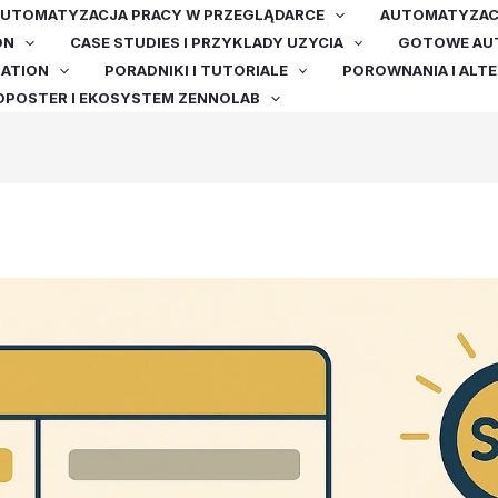
UTOMATYZACJA PRACY W PRZEGLĄDARCE
AUTOMATYZACJ
ON
CASE STUDIES I PRZYKLADY UZYCIA
GOTOWE AUT
MATION
PORADNIKI I TUTORIALE
POROWNANIA I ALT
OPOSTER I EKOSYSTEM ZENNOLAB