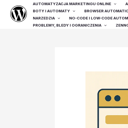
Przejdź
AUTOMATYZACJA MARKETINGU ONLINE
A
do
BOTY I AUTOMATY
BROWSER AUTOMATI
treści
NARZEDZIA
NO-CODE I LOW-CODE AUTO
PROBLEMY, BLEDY I OGRANICZENIA
ZENN