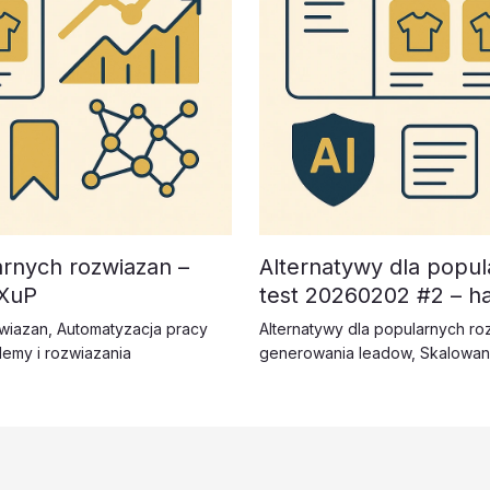
arnych rozwiazan –
Alternatywy dla popul
PXuP
test 20260202 #2 – h
zwiazan
,
Automatyzacja pracy
Alternatywy dla popularnych ro
lemy i rozwiazania
generowania leadow
,
Skalowan