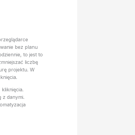
przeglądarce
owanie bez planu
ziennie, to jest to
mniejszać liczbę
urę projektu. W
knięcia.
liknięcia.
ę z danymi.
tomatyzacja