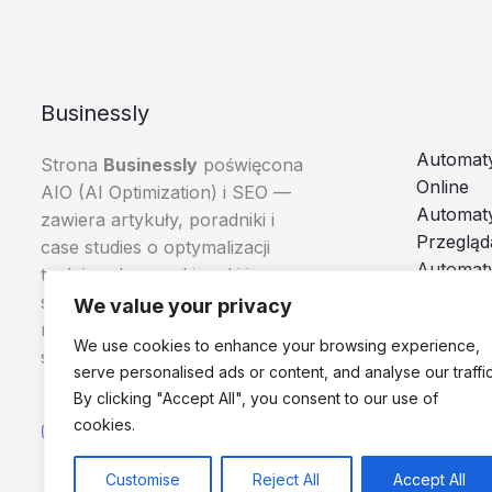
Businessly
Automaty
Strona
Businessly
poświęcona
Online
AIO (AI Optimization) i SEO —
Automat
zawiera artykuły, poradniki i
Przegląd
case studies o optymalizacji
Automaty
treści pod wyszukiwarki i
Boty i A
systemy AI, skierowane do
We value your privacy
Browser
marketerów, e-commerce i
We use cookies to enhance your browsing experience,
specjalistów SEO.
serve personalised ads or content, and analyse our traffic
By clicking "Accept All", you consent to our use of
cookies.
Customise
Reject All
Accept All