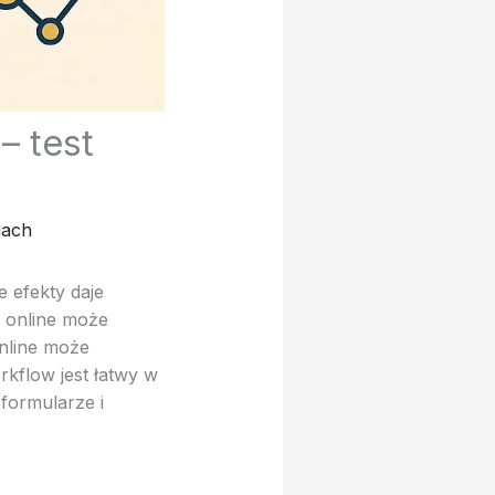
– test
jach
 efekty daje
w online może
online może
kflow jest łatwy w
formularze i