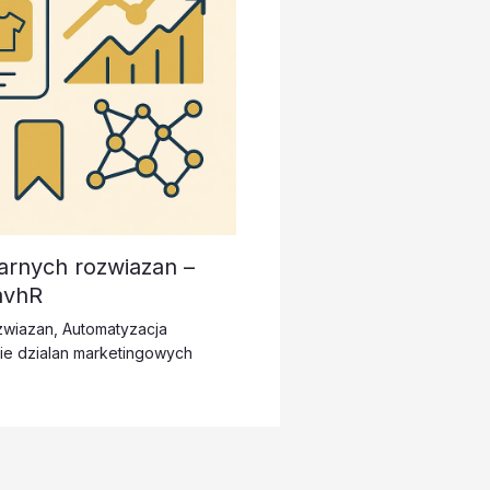
arnych rozwiazan –
avhR
zwiazan
,
Automatyzacja
ie dzialan marketingowych