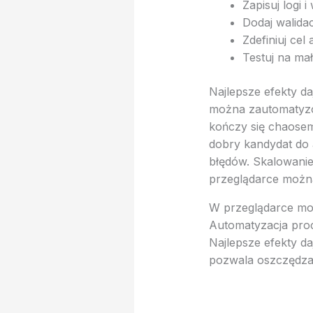
Zapisuj logi i
Dodaj walidacj
Zdefiniuj cel
Testuj na ma
Najlepsze efekty da
można zautomatyzow
kończy się chaosem,
dobry kandydat do 
błędów. Skalowanie
przeglądarce można
W przeglądarce moż
Automatyzacja proc
Najlepsze efekty da
pozwala oszczędzać