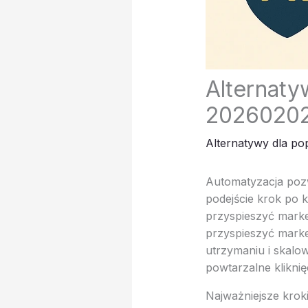
Alternaty
20260202
Alternatywy dla po
Automatyzacja pozw
podejście krok po 
przyspieszyć marke
przyspieszyć marke
utrzymaniu i skalo
powtarzalne kliknię
Najważniejsze krok