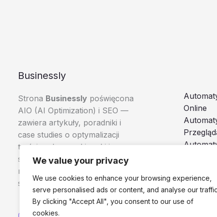
Businessly
Automaty
Strona
Businessly
poświęcona
Online
AIO (AI Optimization) i SEO —
Automat
zawiera artykuły, poradniki i
Przegląd
case studies o optymalizacji
Automaty
treści pod wyszukiwarki i
Boty i A
systemy AI, skierowane do
We value your privacy
Browser
marketerów, e-commerce i
We use cookies to enhance your browsing experience,
specjalistów SEO.
serve personalised ads or content, and analyse our traffic
By clicking "Accept All", you consent to our use of
cookies.