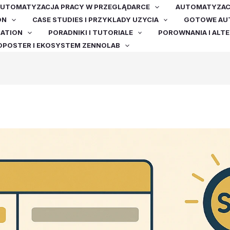
UTOMATYZACJA PRACY W PRZEGLĄDARCE
AUTOMATYZACJ
ON
CASE STUDIES I PRZYKLADY UZYCIA
GOTOWE AUT
MATION
PORADNIKI I TUTORIALE
POROWNANIA I ALT
OPOSTER I EKOSYSTEM ZENNOLAB