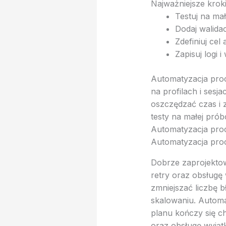
Najważniejsze krok
Testuj na ma
Dodaj walidacj
Zdefiniuj cel
Zapisuj logi i
Automatyzacja proc
na profilach i ses
oszczędzać czas i z
testy na małej pró
Automatyzacja proc
Automatyzacja proc
Dobrze zaprojektow
retry oraz obsługę 
zmniejszać liczbę 
skalowaniu. Automa
planu kończy się c
oraz obsługę wyjątk