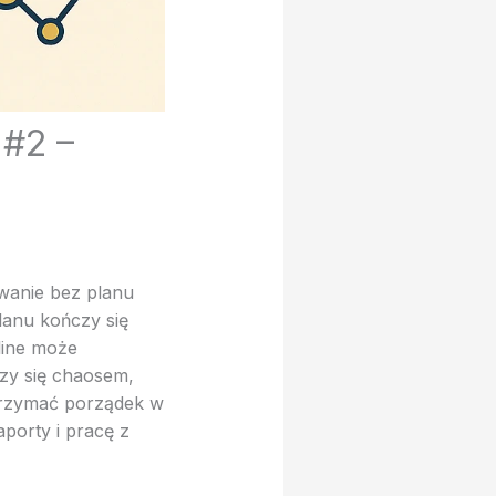
 #2 –
wanie bez planu
lanu kończy się
line może
czy się chaosem,
utrzymać porządek w
porty i pracę z