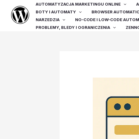
Przejdź
AUTOMATYZACJA MARKETINGU ONLINE
A
do
BOTY I AUTOMATY
BROWSER AUTOMATI
treści
NARZEDZIA
NO-CODE I LOW-CODE AUTO
PROBLEMY, BLEDY I OGRANICZENIA
ZENN