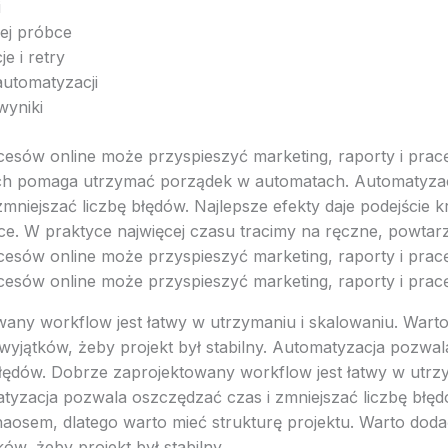
i
łej próbce
e i retry
 automatyzacji
 wyniki
esów online może przyspieszyć marketing, raporty i prac
jach pomaga utrzymać porządek w automatach. Automatyza
mniejszać liczbę błędów. Najlepsze efekty daje podejście 
bce. W praktyce najwięcej czasu tracimy na ręczne, powtar
esów online może przyspieszyć marketing, raporty i prac
esów online może przyspieszyć marketing, raporty i prac
any workflow jest łatwy w utrzymaniu i skalowaniu. Wart
wyjątków, żeby projekt był stabilny. Automatyzacja pozwal
błędów. Dobrze zaprojektowany workflow jest łatwy w utrzy
tyzacja pozwala oszczędzać czas i zmniejszać liczbę błę
haosem, dlatego warto mieć strukturę projektu. Warto doda
ów, żeby projekt był stabilny.