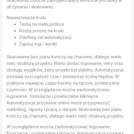
skalowaniu. Dobrze zaprojektowany workflow jest łatwy w
utrzymaniu i skalowaniu.
Najważniejsze kroki
Testuj na małej próbce
Rozbij proces na kroki
Zdefiniuj cel automatyzacji
Zapisuj logi i wyniki
Skalowanie bez planu kończy się chaosem, dlatego warto
mieć strukturę projektu. Warto dodać logowanie, retry oraz
obsługę wyjątków, żeby projekt był stabilny. Automatyzacja
pozwala oszczędzać czas i zmniejszać liczbę błędów. W
praktyce najwięcej czasu tracimy na ręczne, powtarzalne
czynności. W przeglądarce można zautomatyzować
logowanie, formularze i powtarzalne kliknięcia.
Automatyzacja procesów online może przyspieszyć
marketing, raporty i pracę z danymi. Skalowanie bez planu
kończy się chaosem, dlatego warto mieć strukturę projektu.
W przeglądarce można zautomatyzować logowanie,
formularze i powtarzalne kliknięcia. Automatyzacja pozwala