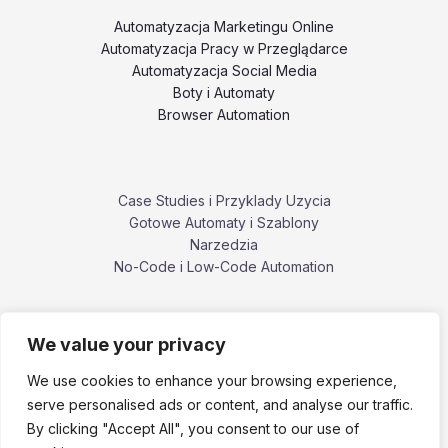
Automatyzacja Marketingu Online
Automatyzacja Pracy w Przeglądarce
Automatyzacja Social Media
Boty i Automaty
Browser Automation
Case Studies i Przyklady Uzycia
Gotowe Automaty i Szablony
Narzedzia
No-Code i Low-Code Automation
We value your privacy
Poradniki i Tutoriale
Porownania i Alternatywy Narzedzi
We use cookies to enhance your browsing experience,
Problemy, Bledy i Ograniczenia
serve personalised ads or content, and analyse our traffic.
ZennoPoster i ekosystem ZennoLab
By clicking "Accept All", you consent to our use of