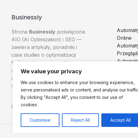
Businessly
Automaty
Strona
Businessly
poświęcona
Online
AIO (AI Optimization) i SEO —
Automat
zawiera artykuły, poradniki i
Przegląd
case studies o optymalizacji
Automaty
treści pod wyszukiwarki i
Boty i A
systemy AI, skierowane do
We value your privacy
Browser
marketerów, e-commerce i
We use cookies to enhance your browsing experience,
specjalistów SEO.
serve personalised ads or content, and analyse our traffic
By clicking "Accept All", you consent to our use of
cookies.
Customise
Reject All
Accept All