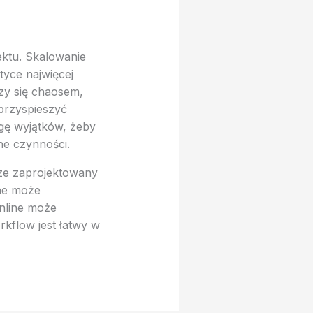
ektu. Skalowanie
tyce najwięcej
zy się chaosem,
przyspieszyć
ugę wyjątków, żeby
ne czynności.
ze zaprojektowany
ine może
online może
kflow jest łatwy w