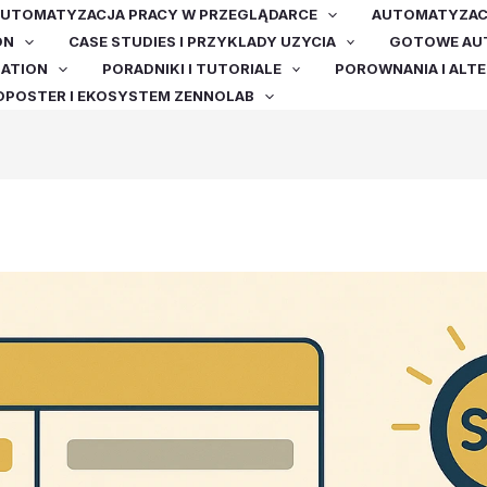
UTOMATYZACJA PRACY W PRZEGLĄDARCE
AUTOMATYZACJ
ON
CASE STUDIES I PRZYKLADY UZYCIA
GOTOWE AUT
MATION
PORADNIKI I TUTORIALE
POROWNANIA I ALT
OPOSTER I EKOSYSTEM ZENNOLAB