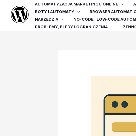
Przejdź
AUTOMATYZACJA MARKETINGU ONLINE
A
do
BOTY I AUTOMATY
BROWSER AUTOMATI
treści
NARZEDZIA
NO-CODE I LOW-CODE AUTO
PROBLEMY, BLEDY I OGRANICZENIA
ZENN