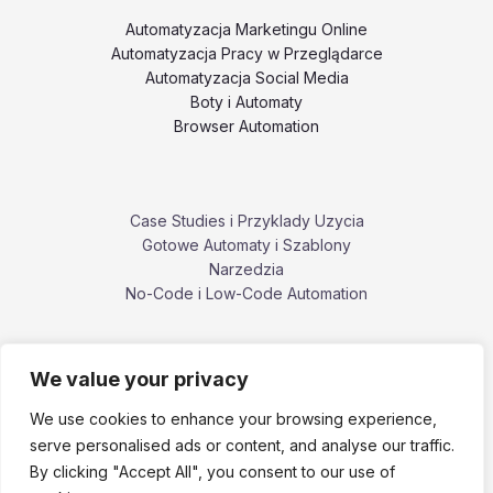
Automatyzacja Marketingu Online
Automatyzacja Pracy w Przeglądarce
Automatyzacja Social Media
Boty i Automaty
Browser Automation
Case Studies i Przyklady Uzycia
Gotowe Automaty i Szablony
Narzedzia
No-Code i Low-Code Automation
We value your privacy
Poradniki i Tutoriale
Porownania i Alternatywy Narzedzi
We use cookies to enhance your browsing experience,
Problemy, Bledy i Ograniczenia
serve personalised ads or content, and analyse our traffic.
ZennoPoster i ekosystem ZennoLab
By clicking "Accept All", you consent to our use of