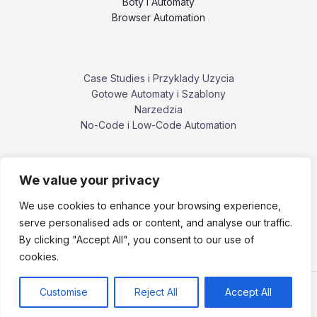
Boty i Automaty
Browser Automation
Case Studies i Przyklady Uzycia
Gotowe Automaty i Szablony
Narzedzia
No-Code i Low-Code Automation
We value your privacy
Poradniki i Tutoriale
Porownania i Alternatywy Narzedzi
We use cookies to enhance your browsing experience,
Problemy, Bledy i Ograniczenia
serve personalised ads or content, and analyse our traffic.
ZennoPoster i ekosystem ZennoLab
By clicking "Accept All", you consent to our use of
cookies.
Customise
Reject All
Accept All
Copyright © 2026 zennoposter.pl.