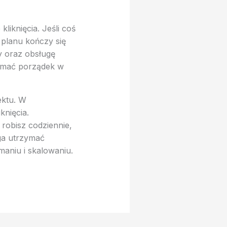
iknięcia. Jeśli coś
 planu kończy się
y oraz obsługę
zymać porządek w
ektu. W
knięcia.
 robisz codziennie,
aga utrzymać
aniu i skalowaniu.