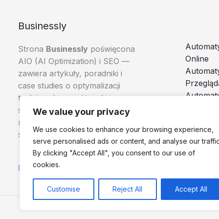
Businessly
Automaty
Strona
Businessly
poświęcona
Online
AIO (AI Optimization) i SEO —
Automat
zawiera artykuły, poradniki i
Przegląd
case studies o optymalizacji
Automaty
treści pod wyszukiwarki i
Boty i A
systemy AI, skierowane do
We value your privacy
Browser
marketerów, e-commerce i
We use cookies to enhance your browsing experience,
specjalistów SEO.
serve personalised ads or content, and analyse our traffic
By clicking "Accept All", you consent to our use of
cookies.
Customise
Reject All
Accept All