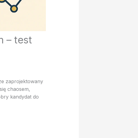
 – test
ze zaprojektowany
 się chaosem,
dobry kandydat do