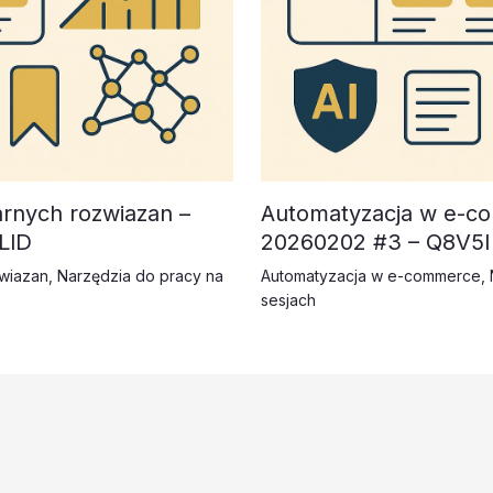
arnych rozwiazan –
Automatyzacja w e-co
LlD
20260202 #3 – Q8V5I
zwiazan
,
Narzędzia do pracy na
Automatyzacja w e-commerce
,
sesjach