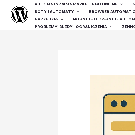
Przejdź
AUTOMATYZACJA MARKETINGU ONLINE
A
do
BOTY I AUTOMATY
BROWSER AUTOMATI
treści
NARZEDZIA
NO-CODE I LOW-CODE AUTO
PROBLEMY, BLEDY I OGRANICZENIA
ZENN