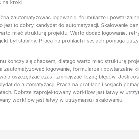
 na kroki
na zautomatyzować logowanie, formularze i powtarzalne kl
to jest to dobry kandydat do automatyzacji. Skalowanie bez
arto mieć strukturę projektu. Warto dodać logowanie, retr
jekt był stabilny. Praca na profilach i sesjach pomaga utr
nu kończy się chaosem, dlatego warto mieć strukturę proj
 zautomatyzować logowanie, formularze i powtarzalne kli
ala oszczędzać czas i zmniejszać liczbę błędów. Jeśli coś
ndydat do automatyzacji. Praca na profilach i sesjach pom
ach. Dobrze zaprojektowany workflow jest łatwy w utrzym
any workflow jest łatwy w utrzymaniu i skalowaniu.