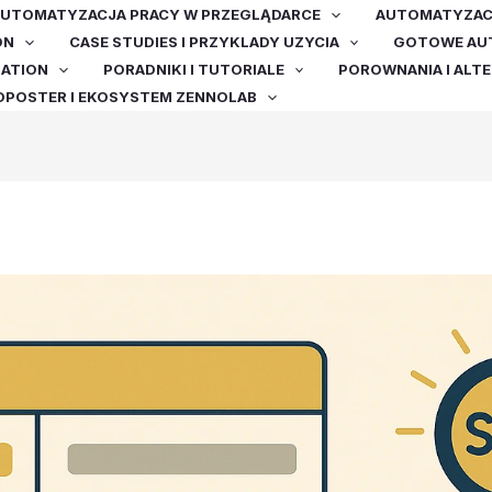
UTOMATYZACJA PRACY W PRZEGLĄDARCE
AUTOMATYZACJ
ON
CASE STUDIES I PRZYKLADY UZYCIA
GOTOWE AUT
MATION
PORADNIKI I TUTORIALE
POROWNANIA I ALT
OPOSTER I EKOSYSTEM ZENNOLAB