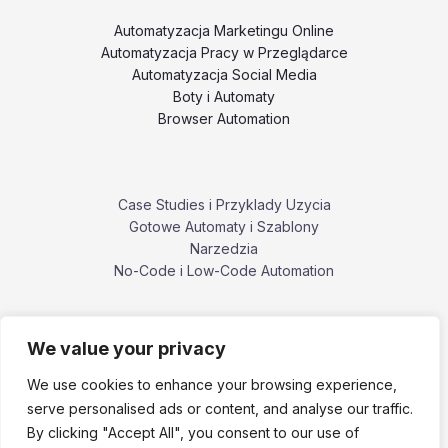
Automatyzacja Marketingu Online
Automatyzacja Pracy w Przeglądarce
Automatyzacja Social Media
Boty i Automaty
Browser Automation
Case Studies i Przyklady Uzycia
Gotowe Automaty i Szablony
Narzedzia
No-Code i Low-Code Automation
We value your privacy
Poradniki i Tutoriale
Porownania i Alternatywy Narzedzi
We use cookies to enhance your browsing experience,
Problemy, Bledy i Ograniczenia
serve personalised ads or content, and analyse our traffic.
ZennoPoster i ekosystem ZennoLab
By clicking "Accept All", you consent to our use of