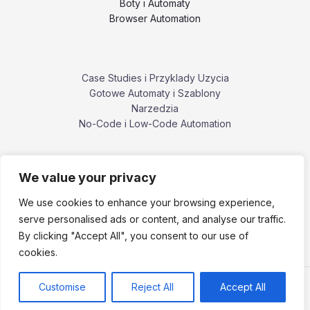
Boty i Automaty
Browser Automation
Case Studies i Przyklady Uzycia
Gotowe Automaty i Szablony
Narzedzia
No-Code i Low-Code Automation
We value your privacy
Poradniki i Tutoriale
Porownania i Alternatywy Narzedzi
We use cookies to enhance your browsing experience,
Problemy, Bledy i Ograniczenia
serve personalised ads or content, and analyse our traffic.
ZennoPoster i ekosystem ZennoLab
By clicking "Accept All", you consent to our use of
cookies.
Customise
Reject All
Accept All
Copyright © 2026 zennoposter.pl.