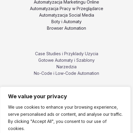
Automatyzacja Marketingu Online
Automatyzacja Pracy w Przeglądarce
Automatyzacja Social Media
Boty i Automaty
Browser Automation
Case Studies i Przyklady Uzycia
Gotowe Automaty i Szablony
Narzedzia
No-Code i Low-Code Automation
We value your privacy
Poradniki i Tutoriale
Porownania i Alternatywy Narzedzi
We use cookies to enhance your browsing experience,
Problemy, Bledy i Ograniczenia
serve personalised ads or content, and analyse our traffic.
ZennoPoster i ekosystem ZennoLab
By clicking "Accept All", you consent to our use of
cookies.