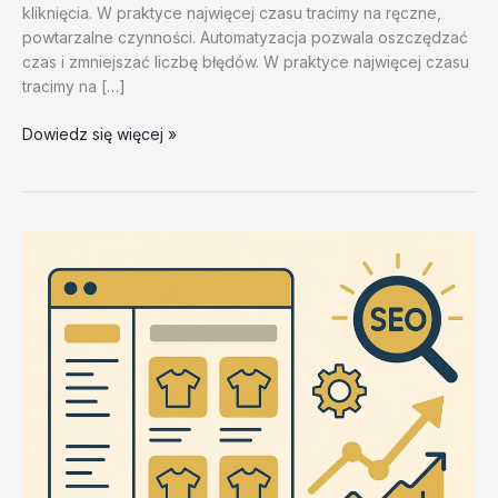
kliknięcia. W praktyce najwięcej czasu tracimy na ręczne,
powtarzalne czynności. Automatyzacja pozwala oszczędzać
czas i zmniejszać liczbę błędów. W praktyce najwięcej czasu
tracimy na […]
Przyklady
Dowiedz się więcej »
automatyzacji
oparte
na
ZennoPoster
–
test
20260202
#2
–
eMhNp