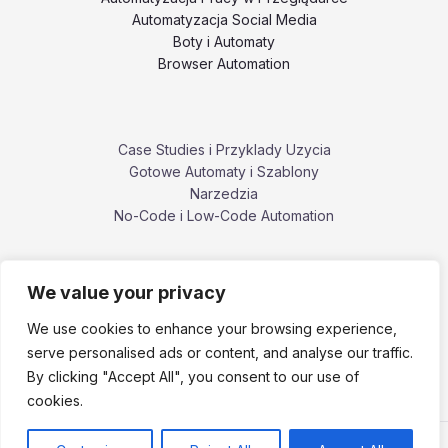
Automatyzacja Social Media
Boty i Automaty
Browser Automation
Case Studies i Przyklady Uzycia
Gotowe Automaty i Szablony
Narzedzia
No-Code i Low-Code Automation
We value your privacy
Poradniki i Tutoriale
Porownania i Alternatywy Narzedzi
We use cookies to enhance your browsing experience,
Problemy, Bledy i Ograniczenia
serve personalised ads or content, and analyse our traffic.
ZennoPoster i ekosystem ZennoLab
By clicking "Accept All", you consent to our use of
cookies.