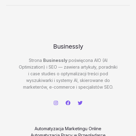
online
–
test
20260202
#5
–
uuGTR
Businessly
Strona
Businessly
poświęcona AIO (AI
Optimization) i SEO — zawiera artykuły, poradniki
i case studies o optymalizacji treści pod
wyszukiwarki i systemy AI, skierowane do
marketerów, e-commerce i specjalistów SEO.
Automatyzacja Marketingu Online
Automatyzacja Pracy w Przeglądarce