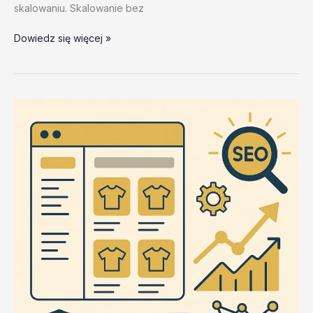
skalowaniu. Skalowanie bez
Automatyzacja
Dowiedz się więcej »
publikacji
tresci
–
test
20260202
#2
–
ZlbKY