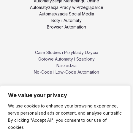
Automatyzacja Marketingu Online
Automatyzacja Pracy w Przeglądarce
Automatyzacja Social Media
Boty i Automaty
Browser Automation
Case Studies i Przyklady Uzycia
Gotowe Automaty i Szablony
Narzedzia
No-Code i Low-Code Automation
We value your privacy
Poradniki i Tutoriale
Porownania i Alternatywy Narzedzi
We use cookies to enhance your browsing experience,
Problemy, Bledy i Ograniczenia
serve personalised ads or content, and analyse our traffic.
ZennoPoster i ekosystem ZennoLab
By clicking "Accept All", you consent to our use of
cookies.